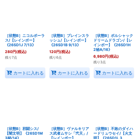
絞り込む
［状態B］ニコルボーラ
［状態B］ブレインスラ
［状態B］ボルシャック
ス/【レインボー】
ッシュ/【レインボー】
ドリームドラゴン/【レ
《26SD1J 7/13》
《26SD1B 9/13》
インボー】《26SD1H
2秘A/16》
280
円
(税込)
120
円
(税込)
6,980
円
(税込)
残り7点
残り6点
残り3点
カートに入れる
カートに入れる
カートに入れる
［状態B］邪闘シス/
［状態B］ヴァルキリア
［状態B］不敗のダイハ
【闇文明】《26SD1M
ス武者ムサシ「弐天」/
ードリュウセイ/【火文
3秘/14》
【レインボー】
明】《26SD1L 3