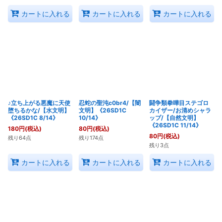
カートに入れる
カートに入れる
カートに入れる
♪立ち上がる悪魔に天使
忍蛇の聖沌c0br4/【闇
闘争類拳嘩目ステゴロ
堕ちるかな/【水文明】
文明】《26SD1C
カイザー/お清めシャラ
《26SD1C 8/14》
10/14》
ップ/【自然文明】
《26SD1C 11/14》
180
円
(税込)
80
円
(税込)
80
円
(税込)
残り64点
残り174点
残り3点
カートに入れる
カートに入れる
カートに入れる