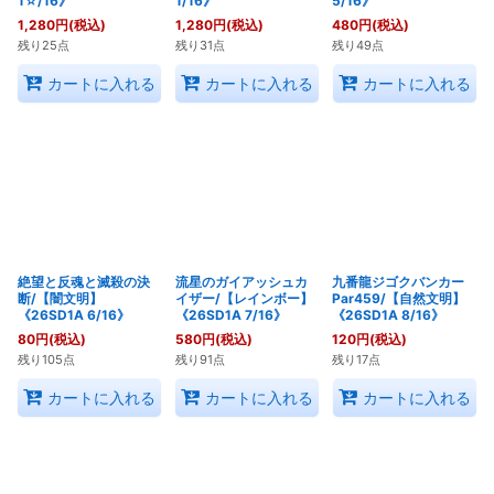
1☆/16》
1/16》
5/16》
1,280
円
(税込)
1,280
円
(税込)
480
円
(税込)
残り25点
残り31点
残り49点
カートに入れる
カートに入れる
カートに入れる
絶望と反魂と滅殺の決
流星のガイアッシュカ
九番龍ジゴクバンカー
断/【闇文明】
イザー/【レインボー】
Par459/【自然文明】
《26SD1A 6/16》
《26SD1A 7/16》
《26SD1A 8/16》
80
円
(税込)
580
円
(税込)
120
円
(税込)
残り105点
残り91点
残り17点
カートに入れる
カートに入れる
カートに入れる