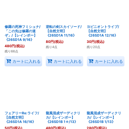
修羅の死神フミシュナ/
逆転の剣スカイソード/
ヨビニオントライブ/
「この先は修羅の道
【自然文明】
【自然文明】
ぞ」/【レインボー】
《26SD1A 11/16》
《26SD1A 12/16》
《26SD1A 9/16》
80
円
(税込)
30
円
(税込)
480
円
(税込)
残り4点
残り20点
残り66点
カートに入れる
カートに入れる
カートに入れる
フェアリーRe:ライフ/
龍風混成ザーディクリ
龍風混成ザーディクリ
【自然文明】
カ/【レインボー】
カ/【レインボー】
《26SD1A 16/16》
《26SD1B 1☆/13》
《26SD1B 1/13》
50
円
(税込)
480
円
(税込)
280
円
(税込)