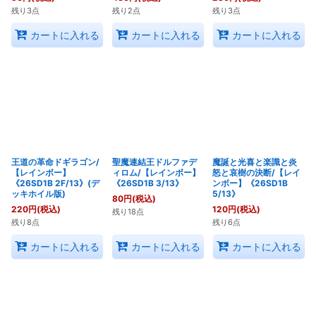
残り3点
残り2点
残り3点
カートに入れる
カートに入れる
カートに入れる
王道の革命ドギラゴン/
聖魔連結王ドルファデ
魔誕と光喜と楽識と炎
【レインボー】
ィロム/【レインボー】
怒と哀樹の決断/【レイ
《26SD1B 2F/13》(デ
《26SD1B 3/13》
ンボー】《26SD1B
ッキホイル版)
5/13》
80
円
(税込)
220
円
(税込)
120
円
(税込)
残り18点
残り8点
残り6点
カートに入れる
カートに入れる
カートに入れる