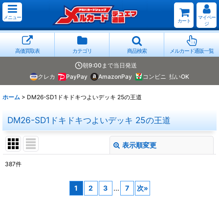
メニュー
マイペー
カート
ジ
高価買取表
カテゴリ
商品検索
メルカード通販一覧
朝9:00まで当日発送
クレカ
PayPay
AmazonPay
コンビニ
払いOK
ホーム
>
DM26-SD1ドキドキつよいデッキ 25の王道
DM26-SD1ドキドキつよいデッキ 25の王道
表示順変更
閉じる
387
件
表示数
:
1
2
3
...
7
次
»
並び順
: