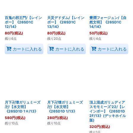
百鬼の邪王門/【レイン
天災デドダム/【レイン
豊潤フォージュン/【自
ボー】《26SD1C
ボー】《26SD1C
然文明】《26SD1C
12/14》
13/14》
14/14》
80
円
(税込)
80
円
(税込)
50
円
(税込)
残り6点
残り20点
残り4点
カートに入れる
カートに入れる
カートに入れる
月下卍壊ガリュミーズ
月下卍壊ガリュミーズ
頂上混成ガリュディア
卍/【水文明】
卍/【水文明】
スモモミーズ’22/【レ
《26SD1D 1☆/13》
《26SD1D 1/13》
インボー】《26SD1D
2F/13》(デッキホイル
580
円
(税込)
280
円
(税込)
版)
残り10点
残り10点
320
円
(税込)
残り1点