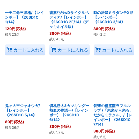
一王二命三眼槍/【レイ
龍素記号wDサイクルペ
時の法皇ミラダンテXII/
ンボー】《26SD1C
ディア/【レインボー】
【レインボー】
1/14》
《26SD1C 2F/14》(デ
《26SD1C 3/14》
ッキホイル版)
120
円
(税込)
880
円
(税込)
380
円
(税込)
残り23点
残り2点
残り45点
カートに入れる
カートに入れる
カートに入れる
鬼ヶ大王ジャオウガ/
切札勝太&カツキングー
音卿の精霊龍ラフルル
【レインボー】
熱血の物語ー/【レイン
ラブ /「未来から来る、
《26SD1C 5/14》
ボー】《26SD1C
だからミラクル」/【レ
6/14》
インボー】《26SD1C
80
円
(税込)
7/14》
380
円
(税込)
残り36点
380
円
(税込)
残り52点
残り6点