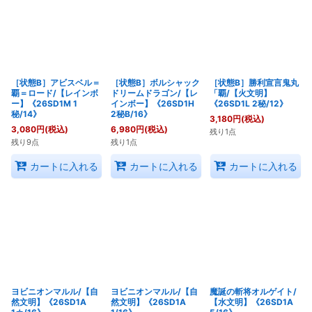
［状態B］アビスベル＝
［状態B］ボルシャック
［状態B］勝利宣言鬼丸
覇＝ロード/【レインボ
ドリームドラゴン/【レ
「覇/【火文明】
ー】《26SD1M 1
インボー】《26SD1H
《26SD1L 2秘/12》
秘/14》
2秘B/16》
3,180
円
(税込)
3,080
円
(税込)
6,980
円
(税込)
残り1点
残り9点
残り1点
カートに入れる
カートに入れる
カートに入れる
ヨビニオンマルル/【自
ヨビニオンマルル/【自
魔誕の斬将オルゲイト/
然文明】《26SD1A
然文明】《26SD1A
【水文明】《26SD1A