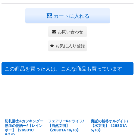
カートに入れる
お問い合わせ
お気に入り登録
この商品を買った人は、こんな商品も買っています
切札勝太&カツキングー
フェアリーRe:ライフ/
魔誕の斬将オルゲイト/
熱血の物語ー/【レイン
【自然文明】
【水文明】《26SD1A
ボー】《26SD1C
《26SD1A 16/16》
5/16》
6/14》