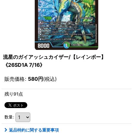
流星のガイアッシュカイザー/【レインボー】
《26SD1A 7/16》
販売価格
:
580
円
(税込)
残り91点
数量
:
返品特約に関する重要事項