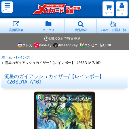
メニュー
マイペー
カート
ジ
高価買取表
カテゴリ
商品検索
メルカード通販一覧
朝9:00まで当日発送
クレカ
PayPay
AmazonPay
コンビニ
払いOK
ホーム
>
レインボー
>
流星のガイアッシュカイザー/【レインボー】《26SD1A 7/16》
流星のガイアッシュカイザー/【レインボー】
《26SD1A 7/16》