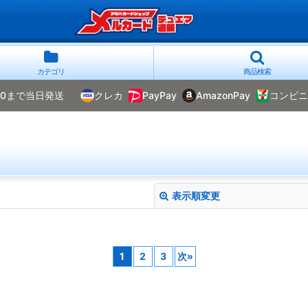
カテゴリ
商品検索
00まで当日発送
クレカ
PayPay
AmazonPay
コンビニ
表示順変更
1
2
3
次
»