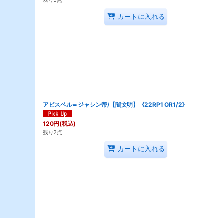
カートに入れる
アビスベル＝ジャシン帝/【闇文明】《22RP1 OR1/2》
120
円
(税込)
残り2点
カートに入れる