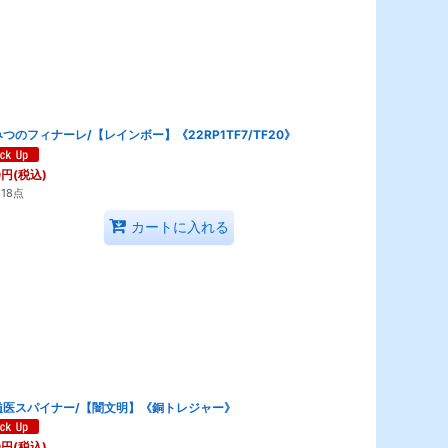
つのフィナーレ/【レインボー】《22RP1TF7/TF20》
0
円
(税込)
18点
カートに入れる
髄医スパイナー/【闇文明】《銅トレジャー》
0
円
(税込)