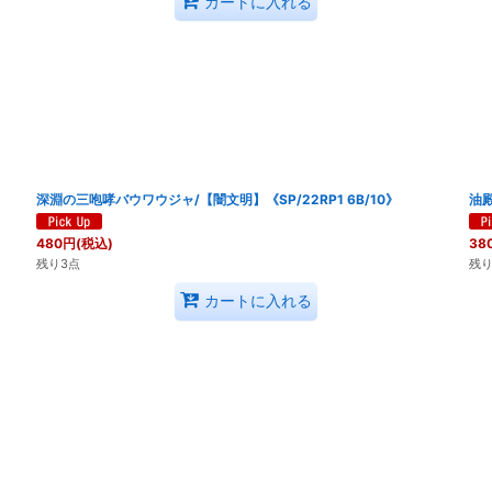
カートに入れる
深淵の三咆哮バウワウジャ/【闇文明】《SP/22RP1 6B/10》
油殿
480
円
(税込)
38
残り3点
残り
カートに入れる