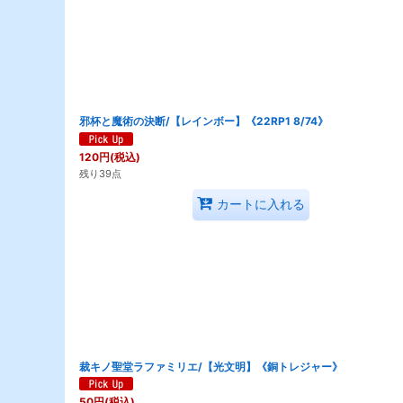
邪杯と魔術の決断/【レインボー】《22RP1 8/74》
120
円
(税込)
残り39点
カートに入れる
裁キノ聖堂ラファミリエ/【光文明】《銅トレジャー》
50
円
(税込)