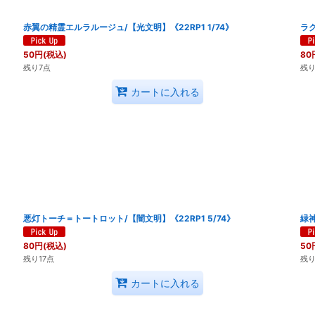
》
赤翼の精霊エルラルージュ/【光文明】《22RP1 1/74》
ラク
50
円
(税込)
80
残り7点
残り
カートに入れる
悪灯トーチ＝トートロット/【闇文明】《22RP1 5/74》
緑神
80
円
(税込)
50
残り17点
残り
カートに入れる