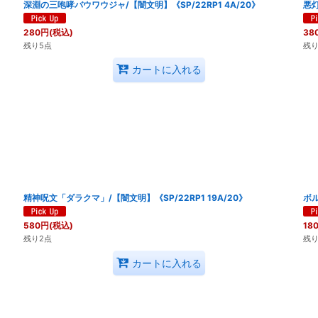
深淵の三咆哮バウワウジャ/【闇文明】《SP/22RP1 4A/20》
悪灯
280
円
(税込)
38
残り5点
残り
カートに入れる
精神呪文「ダラクマ」/【闇文明】《SP/22RP1 19A/20》
ボル
580
円
(税込)
18
残り2点
残り
カートに入れる