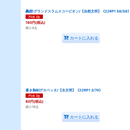
轟廻!グランドスラムスコーピオン/【自然文明】《22RP1 S8/S8
180
円
(税込)
残り4点
カートに入れる
蒼き熱剣デカベッタ/【水文明】《22RP1 3/74》
80
円
(税込)
残り18点
カートに入れる