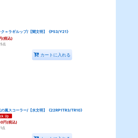
ク＝ラギルップ/【闇文明】《P53/Y21》
円
(税込)
5点
カートに入れる
の嵐スコーラー/【水文明】《22RP1TR3/TR10》
80
円
(税込)
1点