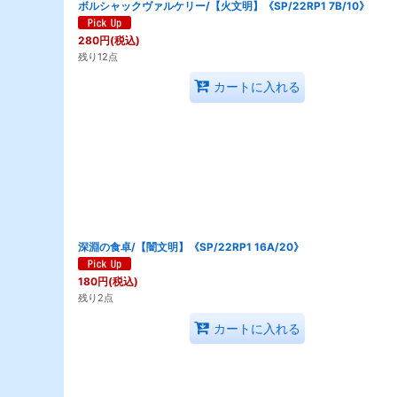
ボルシャックヴァルケリー/【火文明】《SP/22RP1 7B/10》
280
円
(税込)
残り12点
カートに入れる
深淵の食卓/【闇文明】《SP/22RP1 16A/20》
180
円
(税込)
残り2点
カートに入れる