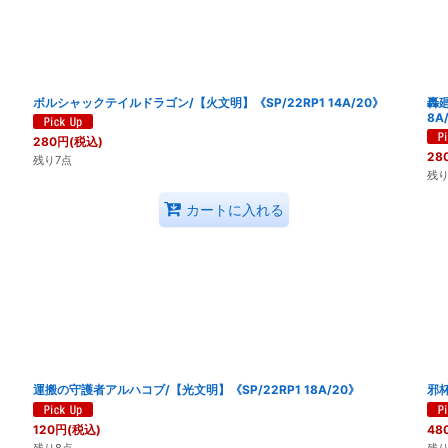
ボルシャックテイルドラゴン/【火文明】《SP/22RP1 14A/20》
轟廻
8A
280
円
(税込)
28
残り7点
残り
カートに入れる
運搬の守護者アルハコブ/【光文明】《SP/22RP1 18A/20》
邪杯
120
円
(税込)
48
残り8点
残り