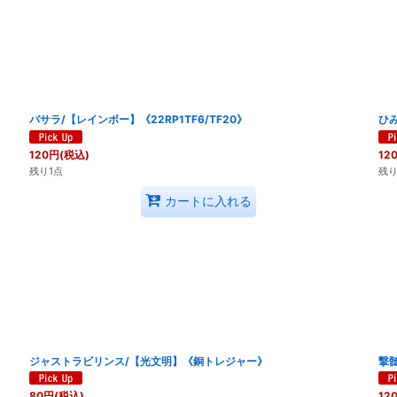
バサラ/【レインボー】《22RP1TF6/TF20》
ひみ
120
円
(税込)
12
残り1点
残り
カートに入れる
ジャストラビリンス/【光文明】《銅トレジャー》
撃
80
円
(税込)
12