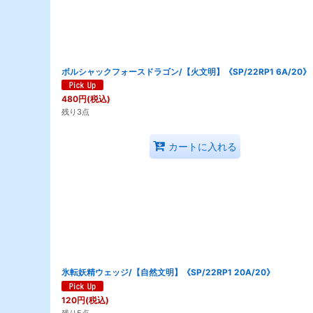
ボルシャックフォースドラゴン/【火文明】《SP/22RP1 6A/20》
480
円
(税込)
残り3点
カートに入れる
氷転妖精ウェッジ/【自然文明】《SP/22RP1 20A/20》
120
円
(税込)
残り5点