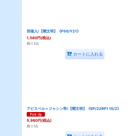
邪侵入/【闇文明】《P50/Y21》
1,580
円
(税込)
残り3点
カートに入れる
アビスベル＝ジャシン帝/【闇文明】《SP/22RP1 1S/2》
5,980
円
(税込)
残り1点