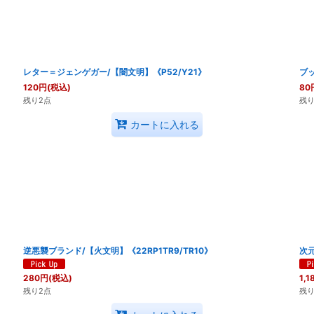
絞り込む
レター＝ジェンゲガー/【闇文明】《P52/Y21》
ブッ
120
円
(税込)
80
残り2点
残り
カートに入れる
逆悪襲ブランド/【火文明】《22RP1TR9/TR10》
次元
280
円
(税込)
1,1
残り2点
残り