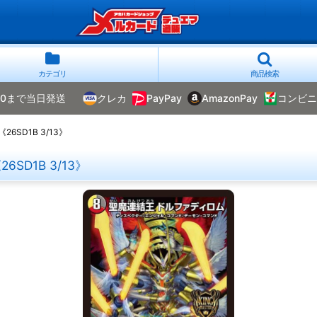
カテゴリ
商品検索
00まで当日発送
クレカ
PayPay
AmazonPay
コンビニ
SD1B 3/13》
D1B 3/13》