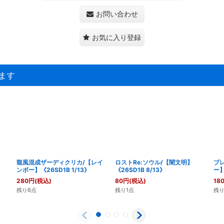
お問い合わせ
お気に入り登録
ます
龍風混成ザーディクリカ/【レイ
ロストRe:ソウル/【闇文明】
ブ
ンボー】《26SD1B 1/13》
《26SD1B 8/13》
ー】
280
円
(税込)
80
円
(税込)
18
残り6点
残り1点
残り