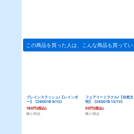
この商品を買った人は、こんな商品も買ってい
ブレインスラッシュ/【レインボ
フェアリーミラクル/【自然文
ー】《26SD1B 9/13》
明】《26SD1B 13/13》
180
円
(税込)
50
円
(税込)
残り30点
残り38点