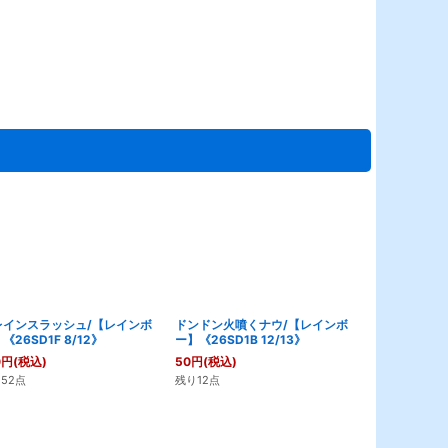
レインスラッシュ/【レインボ
ドンドン火噴くナウ/【レインボ
暴走龍5000
《26SD1F 8/12》
ー】《26SD1B 12/13》
《26SD1X 3
0
円
(税込)
50
円
(税込)
280
円
(税込)
52点
残り12点
残り4点