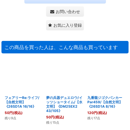
お問い合わせ
お気に入り登録
この商品を買った人は、こんな商品も買っています
フェアリーRe:ライフ/
夢の兵器デュエロウ/イ
九番龍ジゴクバンカー
【自然文明】
ッツショータイム/【水
Par459/【自然文明】
《26SD1A 16/16》
文明】《DM25EX2
《26SD1A 8/16》
43/105》
50
円
(税込)
120
円
(税込)
50
円
(税込)
残り9点
残り17点
残り15点