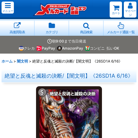
メニュー
マイペー
カート
ジ
高価買取表
カテゴリ
商品検索
メルカード通販一覧
朝9:00まで当日発送
クレカ
PayPay
AmazonPay
コンビニ
払いOK
ホーム
>
闇文明
>
絶望と反魂と滅殺の決断/【闇文明】《26SD1A 6/16》
絶望と反魂と滅殺の決断/【闇文明】《26SD1A 6/16》