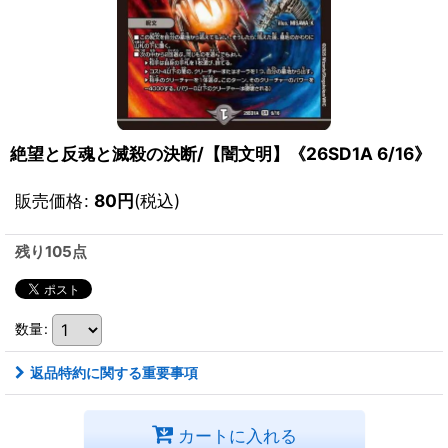
絶望と反魂と滅殺の決断/【闇文明】《26SD1A 6/16》
販売価格
:
80
円
(税込)
残り105点
数量
:
返品特約に関する重要事項
カートに入れる