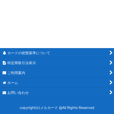
絞り込む
キズ特価品
デッキ販売
DM26-EX2 悪感謝祭 カリスマBEST
逆札篇 第2弾 燃えろ禁断！逆転のドギラゴン革命!!
DM26-EX1 ますますつよいパック 25の援軍
カードの状態基準について
逆札篇 第1弾 逆転神VS切札竜
特定商取引法表示
DM26-SD1ドキドキつよいデッキ 25の王道
ご利用案内
ホーム
DM25-EX4 エピソード4 パンドラ・ウォーズ
お問い合わせ
邪神爆発デュエナマイトパック
王道W 第4弾 終淵 〜LOVE＆ABYSS〜
copyright(c)メルカード @All Rights Reserved