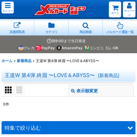
メニュー
マイペー
カート
ジ
高価買取表
カテゴリ
商品検索
メルカード通販一覧
朝9:00まで当日発送
クレカ
PayPay
AmazonPay
コンビニ
払いOK
ホーム
>
新着商品
>
王道W 第4弾 終淵 〜LOVE＆ABYSS〜
王道W 第4弾 終淵 〜LOVE＆ABYSS〜
[
新着商品
]
表示順変更
閉じる
0
件
表示数
:
並び順
:
特集で絞り込む