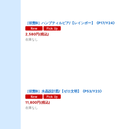
［状態B］ハンプティルピア/【レインボー】《P17/Y24》
2,580
円
(税込)
在庫なし
［状態B］水晶設計図/【ゼロ文明】《P53/Y23》
11,800
円
(税込)
在庫なし