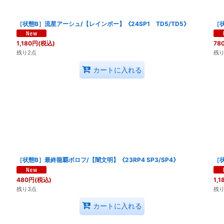
絞り込む
［状態B］流星アーシュ/【レインボー】《24SP1 TD5/TD5》
［状
1,180
円
(税込)
78
残り2点
残り
カートに入れる
［状態B］最終龍覇ボロフ/【闇文明】《23RP4 SP3/SP4》
［状
480
円
(税込)
1,1
残り3点
残り
カートに入れる