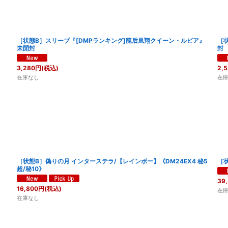
［状態B］スリーブ『[DMPランキング]龍后凰翔クイーン・ルピア』
［
未開封
封
3,280
円
(税込)
2,
在庫なし
在
［状態B］偽りの月 インターステラ/【レインボー】《DM24EX4 秘5
［状
超/秘10》
39
16,800
円
(税込)
在
在庫なし