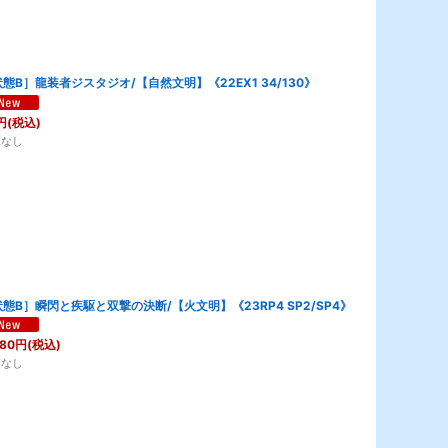
態B］龍装者ジスタジオ/【自然文明】《22EX1 34/130》
円
(税込)
庫なし
態B］瞬閃と疾駆と双撃の決断/【火文明】《23RP4 SP2/SP4》
280
円
(税込)
庫なし