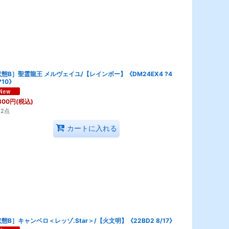
態B］聖霊龍王 メルヴェイユ/【レインボー】《DM24EX4 ?4
?10》
800
円
(税込)
2点
カートに入れる
態B］キャンベロ＜レッゾ.Star＞/【火文明】《22BD2 8/17》