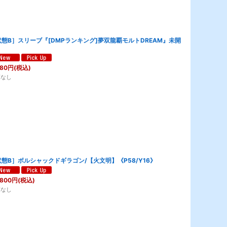
状態B］スリーブ『[DMPランキング]夢双龍覇モルトDREAM』未開
580
円
(税込)
庫なし
態B］ボルシャックドギラゴン/【火文明】《P58/Y16》
,800
円
(税込)
庫なし