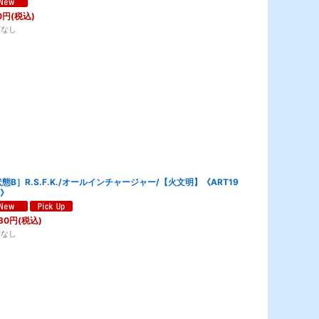
0
円
(税込)
庫なし
態B］R.S.F.K./オールインチャージャー/【火文明】《ART19
5》
80
円
(税込)
庫なし