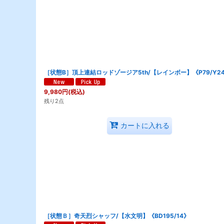
［状態B］頂上連結ロッドゾージア5th/【レインボー】《P79/Y2
9,980
円
(税込)
残り2点
カートに入れる
［状態Ｂ］奇天烈シャッフ/【水文明】《BD195/14》