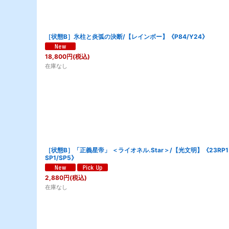
［状態B］氷柱と炎弧の決断/【レインボー】《P84/Y24》
18,800
円
(税込)
在庫なし
［状態B］「正義星帝」 ＜ライオネル.Star＞/【光文明】《23RP1
SP1/SP5》
2,880
円
(税込)
在庫なし