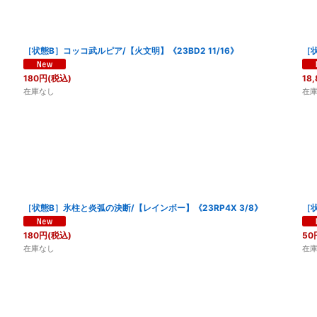
［状態B］コッコ武ルピア/【火文明】《23BD2 11/16》
［状
180
円
(税込)
18,
在庫なし
在
［状態B］氷柱と炎弧の決断/【レインボー】《23RP4X 3/8》
［状
180
円
(税込)
50
在庫なし
在