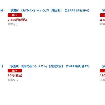
DM
［状態B］CRYMAXジャオウガ/【闇文明】《23RP4 SP1/SP4》
［状
2,480
円
(税込)
3,
在庫なし
在
ー】
［状態B］哀樹の夜シンベロム/【自然文明】《24RP1秘7/秘22》
［状
80
円
(税込)
18
在庫なし
在