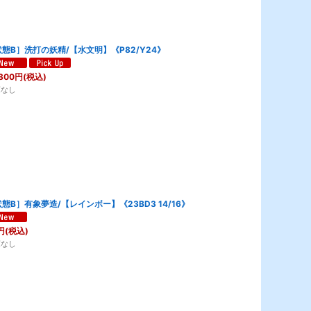
態B］洗打の妖精/【水文明】《P82/Y24》
800
円
(税込)
庫なし
態B］有象夢造/【レインボー】《23BD3 14/16》
円
(税込)
庫なし