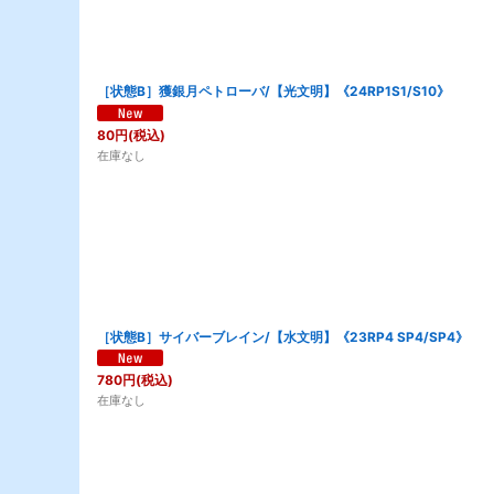
［状態B］獲銀月ペトローバ/【光文明】《24RP1S1/S10》
80
円
(税込)
在庫なし
［状態B］サイバーブレイン/【水文明】《23RP4 SP4/SP4》
780
円
(税込)
在庫なし