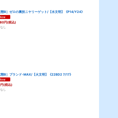
態B］ゼロの裏技ニヤリーゲット/【水文明】《P14/Y24》
480
円
(税込)
庫なし
態B］ブランド-MAX/【火文明】《22BD2 7/17》
0
円
(税込)
庫なし