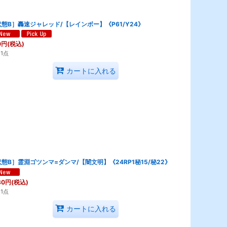
態B］轟速ジャレッド/【レインボー】《P61/Y24》
0
円
(税込)
1点
カートに入れる
態B］霊淵ゴツンマ=ダンマ/【闇文明】《24RP1秘15/秘22》
80
円
(税込)
1点
カートに入れる