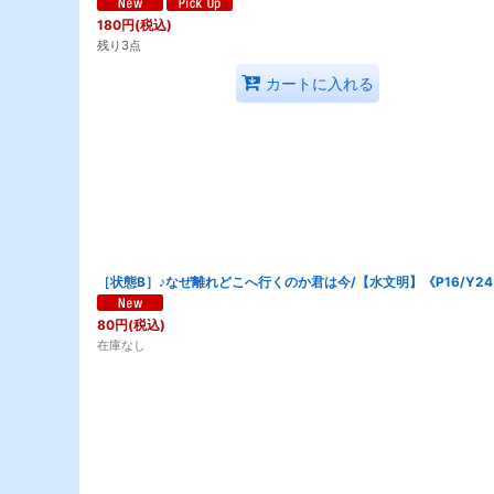
180
円
(税込)
残り3点
カートに入れる
［状態B］♪なぜ離れどこへ行くのか君は今/【水文明】《P16/Y2
80
円
(税込)
在庫なし