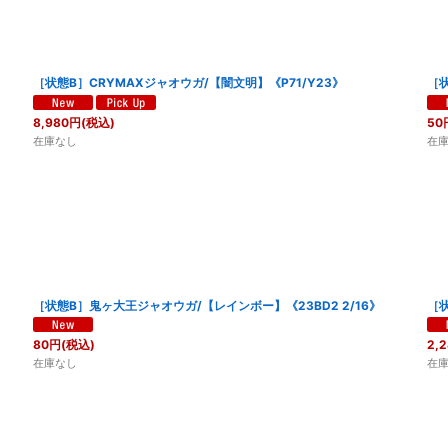
［状態B］CRYMAXジャオウガ/【闇文明】《P71/Y23》
［状
8,980
円
(税込)
50
在庫なし
在
［状態B］鬼ヶ大王ジャオウガ/【レインボー】《23BD2 2/16》
［状
80
円
(税込)
2,
在庫なし
在