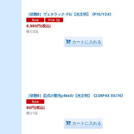
［状態B］ヴェネラック-F5/【光文明】《P15/Y24》
8,980
円
(税込)
残り2点
カートに入れる
［状態B］忍式の聖沌y4kk0/【光文明】《23RP4X 55/74》
80
円
(税込)
残り1点
カートに入れる