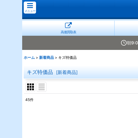
メニュー
高価買取表
朝9:
ホーム
>
新着商品
>
キズ特価品
キズ特価品
[
新着商品
]
45
件
表示数
:
並び順
: