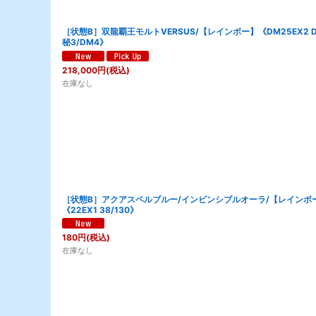
［状態B］双龍覇王モルトVERSUS/【レインボー】《DM25EX2 
秘3/DM4》
218,000
円
(税込)
在庫なし
［状態B］アクアスペルブルー/インビンシブルオーラ/【レインボ
《22EX1 38/130》
180
円
(税込)
在庫なし