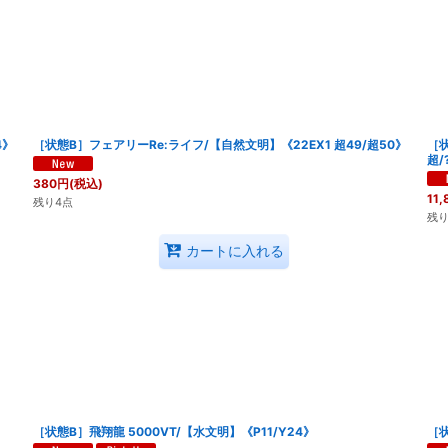
4》
［状態B］フェアリーRe:ライフ/【自然文明】《22EX1 超49/超50》
［状
超/
380
円
(税込)
11,
残り4点
残り
カートに入れる
［状態B］飛翔龍 5000VT/【水文明】《P11/Y24》
［状