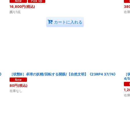
16,800
円
(税込)
38
残り1点
在
カートに入れる
4》
［状態B］卓球の妖精/回転する開眼/【自然文明】《23RP4 37/74》
［状
4/
80
円
(税込)
1,2
在庫なし
在