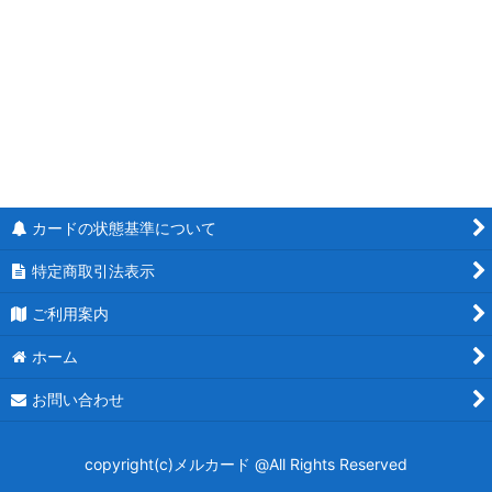
絞り込む
キズ特価品
デッキ販売
DM26-EX2 悪感謝祭 カリスマBEST
逆札篇 第2弾 燃えろ禁断！逆転のドギラゴン革命!!
DM26-EX1 ますますつよいパック 25の援軍
カードの状態基準について
逆札篇 第1弾 逆転神VS切札竜
特定商取引法表示
DM26-SD1ドキドキつよいデッキ 25の王道
ご利用案内
ホーム
DM25-EX4 エピソード4 パンドラ・ウォーズ
お問い合わせ
邪神爆発デュエナマイトパック
王道W 第4弾 終淵 〜LOVE＆ABYSS〜
copyright(c)メルカード @All Rights Reserved