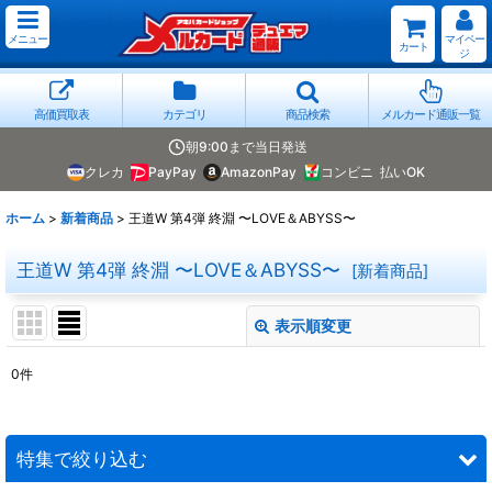
メニュー
マイペー
カート
ジ
高価買取表
カテゴリ
商品検索
メルカード通販一覧
朝9:00まで当日発送
クレカ
PayPay
AmazonPay
コンビニ
払いOK
ホーム
>
新着商品
>
王道W 第4弾 終淵 〜LOVE＆ABYSS〜
王道W 第4弾 終淵 〜LOVE＆ABYSS〜
[
新着商品
]
表示順変更
閉じる
0
件
表示数
:
並び順
:
特集で絞り込む