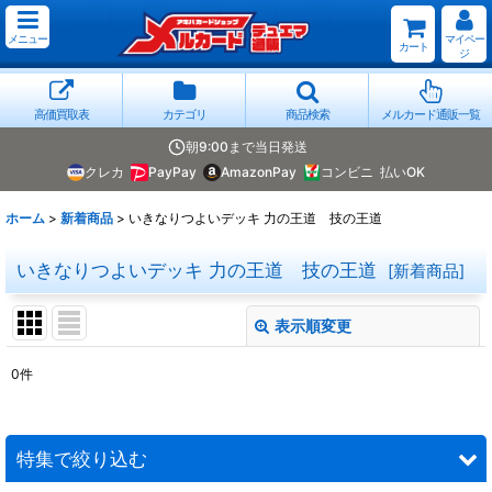
メニュー
マイペー
カート
ジ
高価買取表
カテゴリ
商品検索
メルカード通販一覧
朝9:00まで当日発送
クレカ
PayPay
AmazonPay
コンビニ
払いOK
ホーム
>
新着商品
>
いきなりつよいデッキ 力の王道 技の王道
いきなりつよいデッキ 力の王道 技の王道
[
新着商品
]
表示順変更
閉じる
0
件
表示数
:
並び順
:
特集で絞り込む