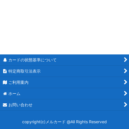
絞り込む
キズ特価品
デッキ販売
DM26-EX3 ドラゴン娘になりたくないっ！ 文化祭だョ！全員
集合!!ドラ娘100％パック
DM26-EX2 悪感謝祭 カリスマBEST
カードの状態基準について
逆札篇 第2弾 燃えろ禁断！逆転のドギラゴン革命!!
特定商取引法表示
DM26-EX1 ますますつよいパック 25の援軍
ご利用案内
逆札篇 第1弾 逆転神VS切札竜
ホーム
DM26-SD1ドキドキつよいデッキ 25の王道
お問い合わせ
DM25-EX4 エピソード4 パンドラ・ウォーズ
copyright(c)メルカード @All Rights Reserved
邪神爆発デュエナマイトパック