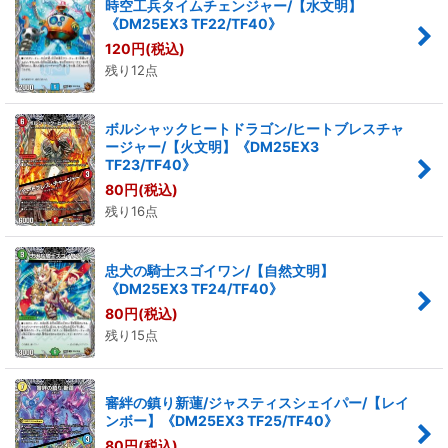
時空工兵タイムチェンジャー/【水文明】
《DM25EX3 TF22/TF40》
120
円
(税込)
残り12点
ボルシャックヒートドラゴン/ヒートブレスチャ
ージャー/【火文明】《DM25EX3
TF23/TF40》
80
円
(税込)
残り16点
忠犬の騎士スゴイワン/【自然文明】
《DM25EX3 TF24/TF40》
80
円
(税込)
残り15点
審絆の鎮り新蓮/ジャスティスシェイパー/【レイ
ンボー】《DM25EX3 TF25/TF40》
80
円
(税込)