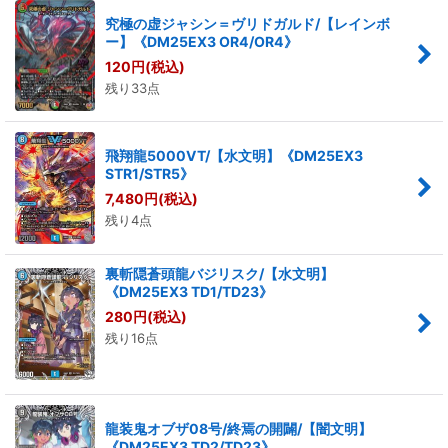
究極の虚ジャシン＝ヴリドガルド/【レインボ
ー】《DM25EX3 OR4/OR4》
120
円
(税込)
残り33点
飛翔龍5000VT/【水文明】《DM25EX3
STR1/STR5》
7,480
円
(税込)
残り4点
裏斬隠蒼頭龍バジリスク/【水文明】
《DM25EX3 TD1/TD23》
280
円
(税込)
残り16点
龍装鬼オブザ08号/終焉の開闢/【闇文明】
《DM25EX3 TD2/TD23》