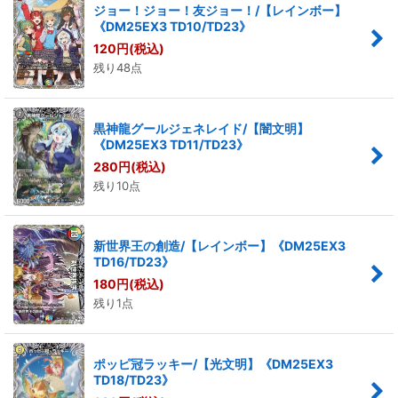
ジョー！ジョー！友ジョー！/【レインボー】
《DM25EX3 TD10/TD23》
120
円
(税込)
残り48点
黒神龍グールジェネレイド/【闇文明】
《DM25EX3 TD11/TD23》
280
円
(税込)
残り10点
新世界王の創造/【レインボー】《DM25EX3
TD16/TD23》
180
円
(税込)
残り1点
ポッピ冠ラッキー/【光文明】《DM25EX3
TD18/TD23》