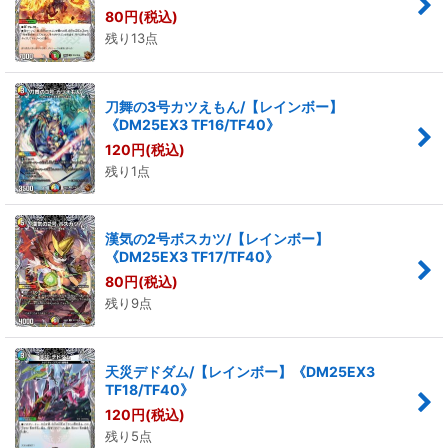
80
円
(税込)
残り13点
刀舞の3号カツえもん/【レインボー】
《DM25EX3 TF16/TF40》
120
円
(税込)
残り1点
漢気の2号ボスカツ/【レインボー】
《DM25EX3 TF17/TF40》
80
円
(税込)
残り9点
天災デドダム/【レインボー】《DM25EX3
TF18/TF40》
120
円
(税込)
残り5点