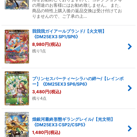
の用途のお客様にはお勧め致しません。 また、
商品の特性上購入後の返品交換は受け付けてお
りませんので、ご了承の上…
我我我ガイアールブランド/【火文明】
《DM25EX3 SP1/SP6》
8,980
円
(税込)
残り1点
プリンセスパーティ〜シラハの絆〜/【レインボ
ー】《DM25EX3 SP6/SP6》
3,480
円
(税込)
残り4点
煌銀河最終形態ギラングレイル/【光文明】
《DM25EX3 CSP2/CSP5》
1,480
円
(税込)