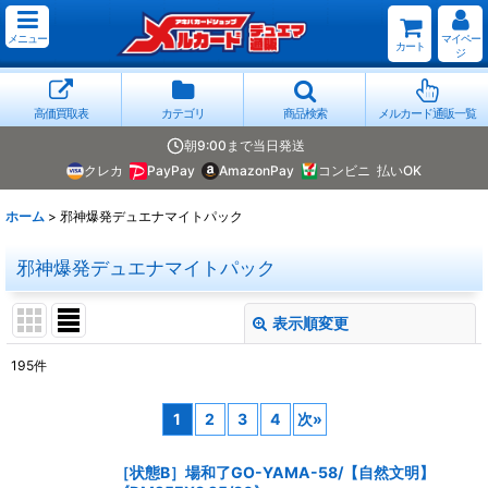
メニュー
マイペー
カート
ジ
高価買取表
カテゴリ
商品検索
メルカード通販一覧
朝9:00まで当日発送
クレカ
PayPay
AmazonPay
コンビニ
払いOK
ホーム
>
邪神爆発デュエナマイトパック
邪神爆発デュエナマイトパック
表示順変更
閉じる
195
件
表示数
:
1
2
3
4
次
»
並び順
:
［状態B］場和了GO-YAMA-58/【自然文明】