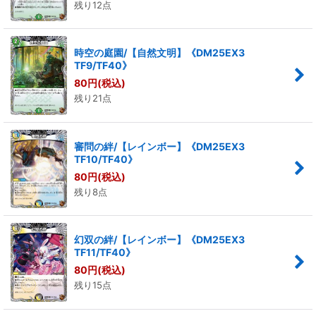
残り12点
時空の庭園/【自然文明】《DM25EX3
TF9/TF40》
80
円
(税込)
残り21点
審問の絆/【レインボー】《DM25EX3
TF10/TF40》
80
円
(税込)
残り8点
幻双の絆/【レインボー】《DM25EX3
TF11/TF40》
80
円
(税込)
残り15点