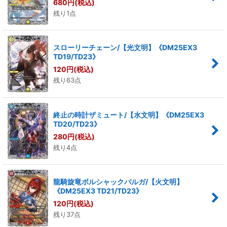
680
円
(税込)
残り1点
スローリーチェーン/【光文明】《DM25EX3
TD19/TD23》
120
円
(税込)
残り63点
終止の時計ザミュート/【水文明】《DM25EX3
TD20/TD23》
280
円
(税込)
残り4点
龍騎旋竜ボルシャックバルガ/【火文明】
《DM25EX3 TD21/TD23》
120
円
(税込)
残り37点