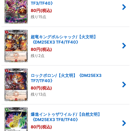
TF3/TF40》
80
円
(税込)
残り15点
超竜キングボルシャック/【火文明】
《DM25EX3 TF4/TF40》
80
円
(税込)
残り2点
ロックポロン/【火文明】《DM25EX3
TF7/TF40》
80
円
(税込)
残り13点
爆進イントゥザワイルド/【自然文明】
《DM25EX3 TF8/TF40》
80
円
(税込)