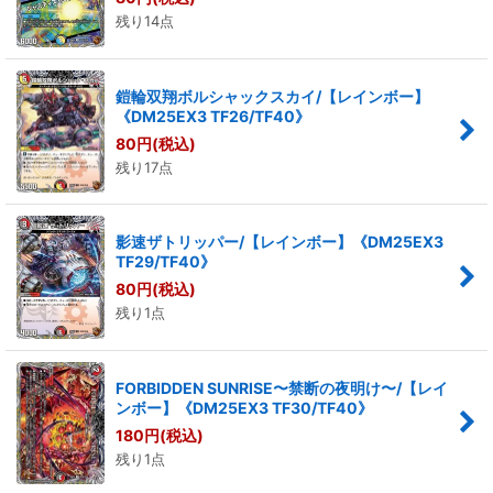
残り14点
鎧輪双翔ボルシャックスカイ/【レインボー】
《DM25EX3 TF26/TF40》
80
円
(税込)
残り17点
影速ザトリッパー/【レインボー】《DM25EX3
TF29/TF40》
80
円
(税込)
残り1点
FORBIDDEN SUNRISE〜禁断の夜明け〜/【レイ
ンボー】《DM25EX3 TF30/TF40》
180
円
(税込)
残り1点