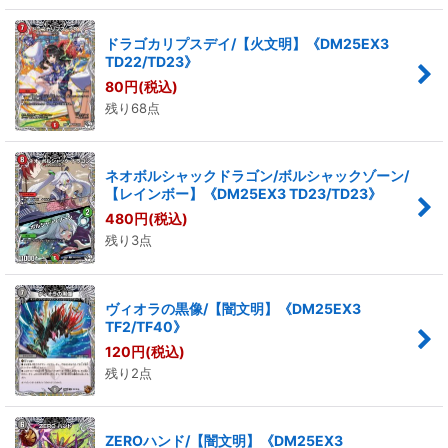
ドラゴカリプスデイ/【火文明】《DM25EX3
TD22/TD23》
80
円
(税込)
残り68点
ネオボルシャックドラゴン/ボルシャックゾーン/
【レインボー】《DM25EX3 TD23/TD23》
480
円
(税込)
残り3点
ヴィオラの黒像/【闇文明】《DM25EX3
TF2/TF40》
120
円
(税込)
残り2点
ZEROハンド/【闇文明】《DM25EX3