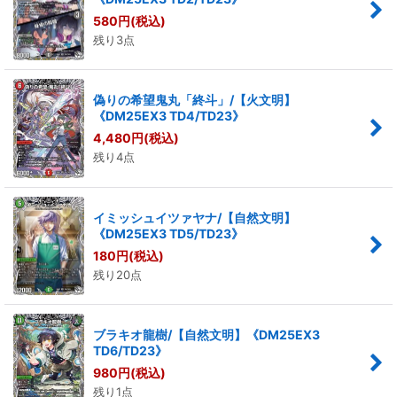
580
円
(税込)
残り3点
偽りの希望鬼丸「終斗」/【火文明】
《DM25EX3 TD4/TD23》
4,480
円
(税込)
残り4点
イミッシュイツァヤナ/【自然文明】
《DM25EX3 TD5/TD23》
180
円
(税込)
残り20点
ブラキオ龍樹/【自然文明】《DM25EX3
TD6/TD23》
980
円
(税込)
残り1点