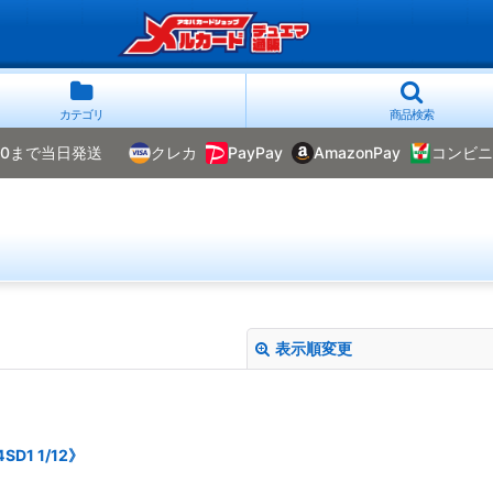
カテゴリ
商品検索
00まで当日発送
クレカ
PayPay
AmazonPay
コンビニ
表示順変更
1 1/12》