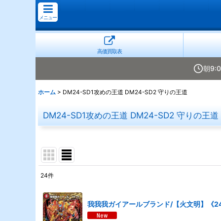
メニュー
高価買取表
朝9:
ホーム
>
DM24-SD1攻めの王道 DM24-SD2 守りの王道
DM24-SD1攻めの王道 DM24-SD2 守りの王道
24
件
表示数
:
我我我ガイアールブランド/【火文明】《24SD
並び順
: