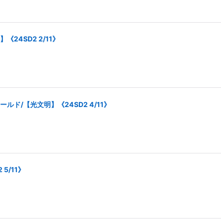
24SD2 2/11》
ド/【光文明】《24SD2 4/11》
5/11》