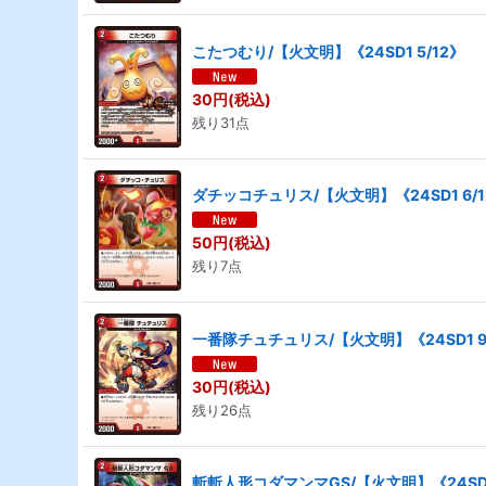
こたつむり/【火文明】《24SD1 5/12》
30
円
(税込)
残り31点
ダチッコチュリス/【火文明】《24SD1 6/1
50
円
(税込)
残り7点
一番隊チュチュリス/【火文明】《24SD1 9
30
円
(税込)
残り26点
斬斬人形コダマンマGS/【火文明】《24SD1 