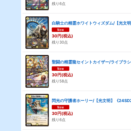
残り6点
白騎士の精霊ホワイトウィズダム/【光文明】《
30
円
(税込)
残り30点
聖闘の精霊龍セイントカイザー/ライブラシール
30
円
(税込)
残り58点
閃光の守護者ホーリー/【光文明】《24SD2 
30
円
(税込)
残り6点