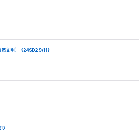
》
文明】《24SD2 9/11》
秘1》