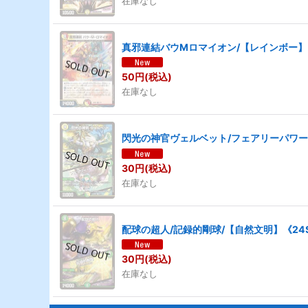
在庫なし
真邪連結バウMロマイオン/【レインボー】《24
50
円
(税込)
在庫なし
閃光の神官ヴェルベット/フェアリーパワー/【
30
円
(税込)
在庫なし
配球の超人/記録的剛球/【自然文明】《24SD2
30
円
(税込)
在庫なし