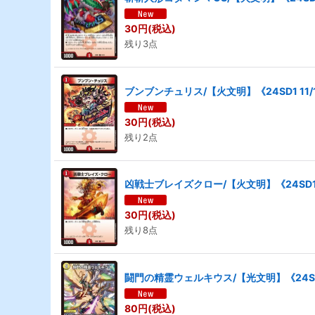
30
円
(税込)
残り3点
ブンブンチュリス/【火文明】《24SD1 11/
30
円
(税込)
残り2点
凶戦士ブレイズクロー/【火文明】《24SD1 
30
円
(税込)
残り8点
闘門の精霊ウェルキウス/【光文明】《24SD2
80
円
(税込)