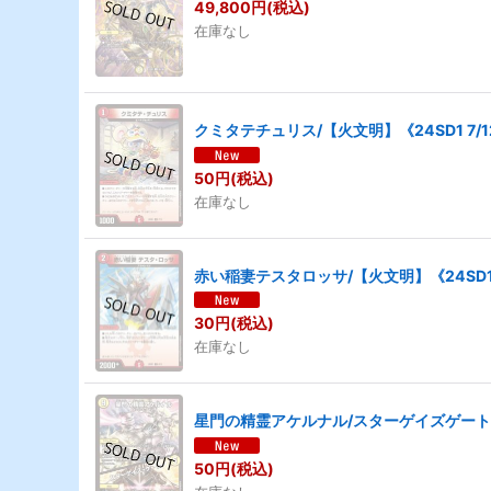
49,800
円
(税込)
在庫なし
クミタテチュリス/【火文明】《24SD1 7/1
50
円
(税込)
在庫なし
赤い稲妻テスタロッサ/【火文明】《24SD1 
30
円
(税込)
在庫なし
星門の精霊アケルナル/スターゲイズゲート/【
50
円
(税込)