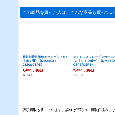
この商品を買った人は、こんな商品も買ってい
煌銀河最終形態ギラングレイル/
エンドレスフローズンカーニ
【光文明】《DM25EX3
ル/【レインボー】《DM25EX
CSP2/CSP5》
CSP5/CSP5》
1,480
円
(税込)
2,480
円
(税込)
残り4点
残り3点
店頭買取も承っています。詳細は下記の「買取価格表」