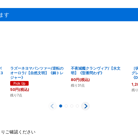
ます
バ
ラズーネヨマパンツァー/逆転の
不夜城艦クランヴィア/【水文
［
3
オーロラ/【自然文明】《銅トレ
明】《型番問わず》
グ
ジャー》
《D
80
円
(税込)
1,2
残り31点
50
円
(税込)
残り
残り7点
よりご確認ください