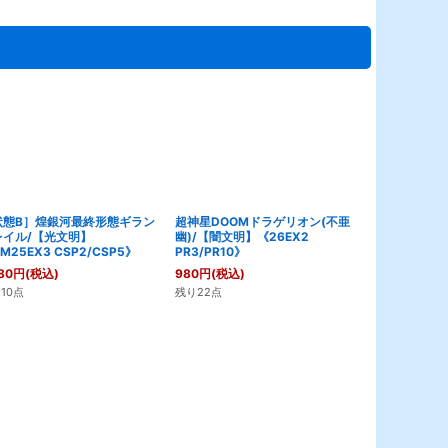
状態B］煌銀河最終形態ギラン
超神星DOOMドラゲリオン(不亜
時空の封殺デ
レイル/【光文明】
幽)/【闇文明】《26EX2
者ディアボロ
M25EX3 CSP2/CSP5》
PR3/PR10》
《EX17超17a/
超40》
80
円
(税込)
980
円
(税込)
180
円
(税込)
10点
残り22点
残り6点