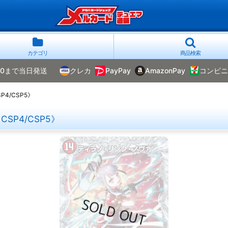
カテゴリ
商品検索
00まで当日発送
クレカ
PayPay
AmazonPay
コンビニ
4/CSP5》
SP4/CSP5》