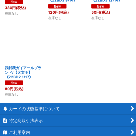
《22BD3 9/14》
《22BD3 12/14》
380
円
(税込)
120
円
(税込)
50
円
(税込)
在庫なし
在庫なし
在庫なし
我我我ガイアールブラ
ンド/【火文明】
《22BD2 1/17》
80
円
(税込)
在庫なし
カードの状態基準について
特定商取引法表示
ご利用案内