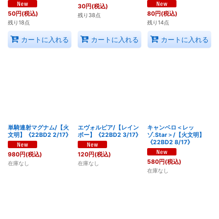
30
円
(税込)
50
円
(税込)
80
円
(税込)
残り38点
残り18点
残り14点
カートに入れる
カートに入れる
カートに入れる
単騎連射マグナム/【火
エヴォルピア/【レイン
キャンベロ＜レッ
文明】《22BD2 2/17》
ボー】《22BD2 3/17》
ゾ.Star＞/【火文明】
《22BD2 8/17》
980
円
(税込)
120
円
(税込)
580
円
(税込)
在庫なし
在庫なし
在庫なし