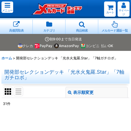
メニュー
マイペー
カート
ジ
高価買取表
カテゴリ
商品検索
メルカード通販一覧
朝9:00まで当日発送
クレカ
PayPay
AmazonPay
コンビニ
払いOK
ホーム
>
開発部セレクションデッキ 「光水火鬼羅.Star」「7軸ガチロボ」
開発部セレクションデッキ 「光水火鬼羅.Star」「7軸
ガチロボ」
表示順変更
閉じる
31
件
表示数
:
並び順
: