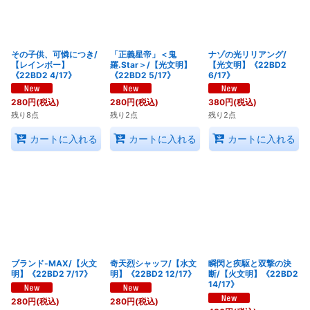
絞り込む
その子供、可憐につき/
「正義星帝」＜鬼
ナゾの光リリアング/
【レインボー】
羅.Star＞/【光文明】
【光文明】《22BD2
《22BD2 4/17》
《22BD2 5/17》
6/17》
280
円
(税込)
280
円
(税込)
380
円
(税込)
残り8点
残り2点
残り2点
カートに入れる
カートに入れる
カートに入れる
ブランド-MAX/【火文
奇天烈シャッフ/【水文
瞬閃と疾駆と双撃の決
明】《22BD2 7/17》
明】《22BD2 12/17》
断/【火文明】《22BD2
14/17》
280
円
(税込)
280
円
(税込)