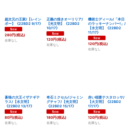
超次元の王家/【レイン
正義の煌きオーリリア/
機術士ディール/「本日
ボー】《22BD2 9/17》
【光文明】《22BD2
のラッキーナンバー!」/
10/17》
【水文明】《22BD2
11/17》
280
円
(税込)
120
円
(税込)
在庫なし
120
円
(税込)
在庫なし
在庫なし
蒼狼の大王イザナギテ
奇石ミクセル/ジャミン
赤い稲妻テスタロッサ/
ラス/【水文明】
グチャフ/【光文明】
【火文明】《22BD2
《22BD2 13/17》
《22BD2 15/17》
17/17》
80
円
(税込)
180
円
(税込)
120
円
(税込)
在庫なし
在庫なし
在庫なし