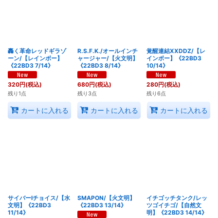
轟く革命レッドギラゾ
R.S.F.K./オールインチ
覚醒連結XXDDZ/【レ
ーン/【レインボー】
ャージャー/【火文明】
インボー】《22BD3
《22BD3 7/14》
《22BD3 8/14》
10/14》
320
円
(税込)
680
円
(税込)
280
円
(税込)
残り1点
残り3点
残り6点
カートに入れる
カートに入れる
カートに入れる
サイバーIチョイス/【水
SMAPON/【火文明】
イチゴッチタンク/レッ
文明】《22BD3
《22BD3 13/14》
ツゴイチゴ/【自然文
11/14》
明】《22BD3 14/14》