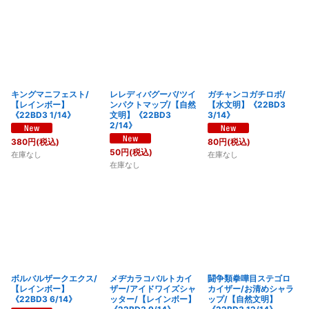
キングマニフェスト/
レレディバグーバ/ツイ
ガチャンコガチロボ/
【レインボー】
ンパクトマップ/【自然
【水文明】《22BD3
《22BD3 1/14》
文明】《22BD3
3/14》
2/14》
380
円
(税込)
80
円
(税込)
50
円
(税込)
在庫なし
在庫なし
在庫なし
ボルバルザークエクス/
メヂカラコバルトカイ
闘争類拳嘩目ステゴロ
【レインボー】
ザー/アイドワイズシャ
カイザー/お清めシャラ
《22BD3 6/14》
ッター/【レインボー】
ップ/【自然文明】