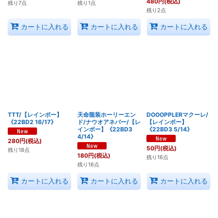
480
円
(税込)
残り7点
残り1点
残り2点
カートに入れる
カートに入れる
カートに入れる
TTT/【レインボー】
天命龍装ホーリーエン
DOOOPPLERマクーレ/
《22BD2 16/17》
ド/ナウオアネバー/【レ
【レインボー】
インボー】《22BD3
《22BD3 5/14》
4/14》
280
円
(税込)
50
円
(税込)
残り18点
180
円
(税込)
残り16点
残り16点
カートに入れる
カートに入れる
カートに入れる