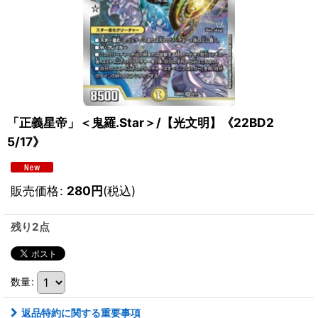
「正義星帝」＜鬼羅.Star＞/【光文明】《22BD2
5/17》
販売価格
:
280
円
(税込)
残り2点
数量
:
返品特約に関する重要事項