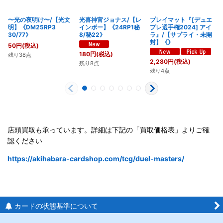
〜光の夜明け〜/【光文
光喜神官ジョナス/【レ
プレイマット『[デュエ
明】《DM25RP3
インボー】《24RP1秘
プレ選手権2024] アイ
30/77》
8/秘22》
ラ』/【サプライ・未開
封】《》
50
円
(税込)
180
円
(税込)
残り38点
2,280
円
(税込)
残り8点
残り4点
店頭買取も承っています。詳細は下記の「買取価格表」よりご確
認ください
https://akihabara-cardshop.com/tcg/duel-masters/
カードの状態基準について