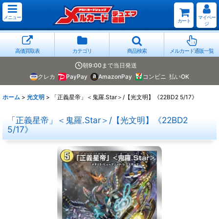
メニュー
マイペー
カート
ジ
高価買取表
カテゴリ
商品検索
メルカード通販一覧
朝9:00まで当日発送
クレカ
PayPay
AmazonPay
コンビニ
払いOK
ホーム
>
光文明
>
「正義星帝」＜鬼羅.Star＞/【光文明】《22BD2 5/17》
「正義星帝」＜鬼羅.Star＞/【光文明】《22BD2
5/17》