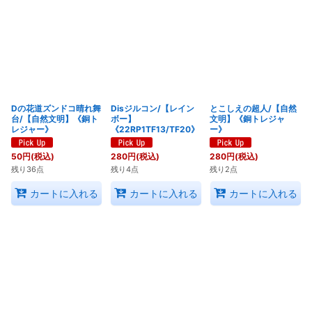
Dの花道ズンドコ晴れ舞
Disジルコン/【レイン
とこしえの超人/【自然
台/【自然文明】《銅ト
ボー】
文明】《銅トレジャ
レジャー》
《22RP1TF13/TF20》
ー》
50
円
(税込)
280
円
(税込)
280
円
(税込)
残り36点
残り4点
残り2点
カートに入れる
カートに入れる
カートに入れる