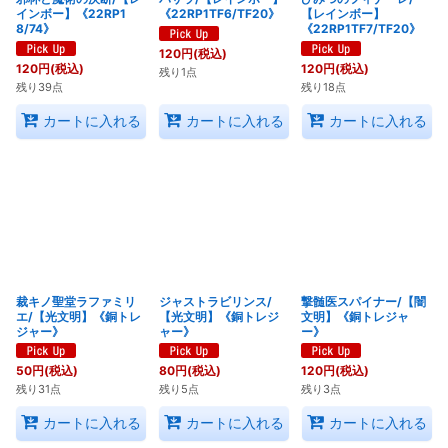
インボー】《22RP1
《22RP1TF6/TF20》
【レインボー】
8/74》
《22RP1TF7/TF20》
120
円
(税込)
120
円
(税込)
120
円
(税込)
残り1点
残り39点
残り18点
カートに入れる
カートに入れる
カートに入れる
裁キノ聖堂ラファミリ
ジャストラビリンス/
撃髄医スパイナー/【闇
エ/【光文明】《銅トレ
【光文明】《銅トレジ
文明】《銅トレジャ
ジャー》
ャー》
ー》
50
円
(税込)
80
円
(税込)
120
円
(税込)
残り31点
残り5点
残り3点
カートに入れる
カートに入れる
カートに入れる