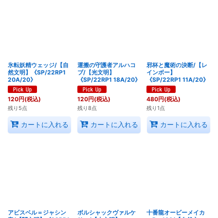
氷転妖精ウェッジ/【自
運搬の守護者アルハコ
邪杯と魔術の決断/【レ
然文明】《SP/22RP1
ブ/【光文明】
インボー】
20A/20》
《SP/22RP1 18A/20》
《SP/22RP1 11A/20》
120
円
(税込)
120
円
(税込)
480
円
(税込)
残り5点
残り8点
残り1点
カートに入れる
カートに入れる
カートに入れる
アビスベル＝ジャシン
ボルシャックヴァルケ
十番龍オービーメイカ