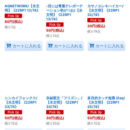
AQNETWORK/【水文
♪目には青葉テレポーテ
ヨサノエレキハイカー/
明】《22RP1 12/74》
ーション初がつお/【水
【水文明】《22RP1
文明】《22RP1
32/74》
13/74》
80
円
(税込)
30
円
(税込)
残り1点
50
円
(税込)
残り19点
残り13点
カートに入れる
カートに入れる
カートに入れる
シンカイフォックス/
氷結呪文「フリズン」/
多目的タッチ短冊 iZaq/
【水文明】《22RP1
【水文明】《22RP1
【水文明】《22RP1
33/74》
34/74》
35/74》
50
円
(税込)
30
円
(税込)
50
円
(税込)
残り12点
残り20点
残り12点