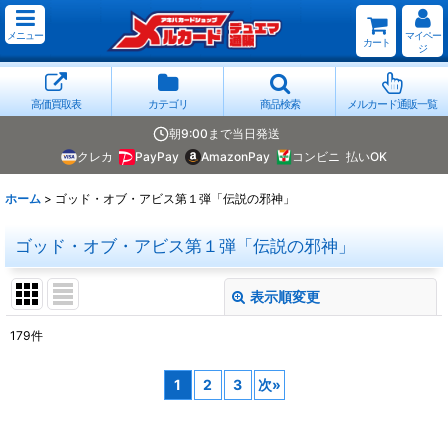
メニュー
マイペー
カート
ジ
高価買取表
カテゴリ
商品検索
メルカード通販一覧
朝9:00まで当日発送
クレカ
PayPay
AmazonPay
コンビニ
払いOK
ホーム
>
ゴッド・オブ・アビス第１弾「伝説の邪神」
ゴッド・オブ・アビス第１弾「伝説の邪神」
表示順変更
閉じる
179
件
表示数
:
1
2
3
次
»
並び順
: