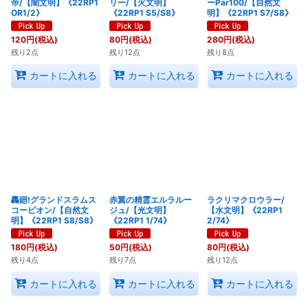
帝/【闇文明】《22RP1
リー/【火文明】
ーPar100/【自然文
OR1/2》
《22RP1 S5/S8》
明】《22RP1 S7/S8》
120
円
(税込)
80
円
(税込)
280
円
(税込)
残り2点
残り12点
残り8点
カートに入れる
カートに入れる
カートに入れる
轟廻!グランドスラムス
赤翼の精霊エルラルー
ラクリマクロウラー/
コーピオン/【自然文
ジュ/【光文明】
【水文明】《22RP1
明】《22RP1 S8/S8》
《22RP1 1/74》
2/74》
180
円
(税込)
50
円
(税込)
80
円
(税込)
残り4点
残り7点
残り12点
カートに入れる
カートに入れる
カートに入れる