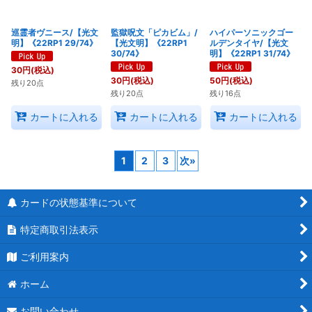
巡霊者ヴニース/【光文
監獄呪文「ピカビム」/
ハイパーソニックゴー
明】《22RP1 29/74》
【光文明】《22RP1
ルデンタイヤ/【光文
30/74》
明】《22RP1 31/74》
30
円
(税込)
30
円
(税込)
50
円
(税込)
残り20点
残り20点
残り16点
カートに入れる
カートに入れる
カートに入れる
1
2
3
次
»
カードの状態基準について
特定商取引法表示
ご利用案内
ホーム
お問い合わせ