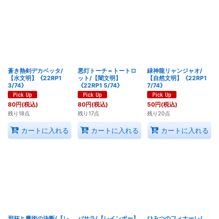
蒼き熱剣デカベッタ/
悪灯トーチ＝トートロ
緑神龍リャンジャオ/
【水文明】《22RP1
ット/【闇文明】
【自然文明】《22RP1
3/74》
《22RP1 5/74》
7/74》
80
円
(税込)
80
円
(税込)
50
円
(税込)
残り18点
残り17点
残り20点
カートに入れる
カートに入れる
カートに入れる
邪杯と魔術の決断/【レ
バサラ/【レインボー】
ひみつのフィナーレ/