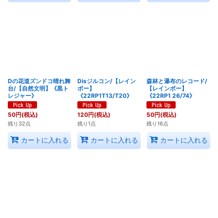
Dの花道ズンドコ晴れ舞
Disジルコン/【レイン
森林と瀑布のレコード/
台/【自然文明】《黒ト
ボー】
【レインボー】
レジャー》
《22RP1T13/T20》
《22RP1 26/74》
50
円
(税込)
120
円
(税込)
50
円
(税込)
残り32点
残り1点
残り16点
カートに入れる
カートに入れる
カートに入れる