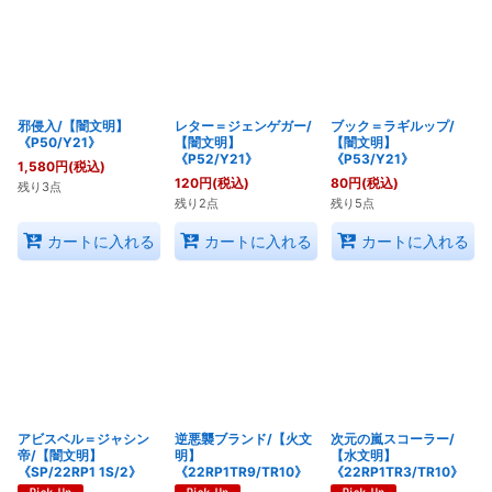
絞り込む
邪侵入/【闇文明】
レター＝ジェンゲガー/
ブック＝ラギルップ/
《P50/Y21》
【闇文明】
【闇文明】
《P52/Y21》
《P53/Y21》
1,580
円
(税込)
120
円
(税込)
80
円
(税込)
残り3点
残り2点
残り5点
カートに入れる
カートに入れる
カートに入れる
アビスベル＝ジャシン
逆悪襲ブランド/【火文
次元の嵐スコーラー/
帝/【闇文明】
明】
【水文明】
《SP/22RP1 1S/2》
《22RP1TR9/TR10》
《22RP1TR3/TR10》