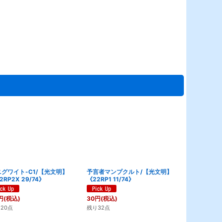
グワイト-C1/【光文明】
予言者マンプクルト/【光文明】
巡鎧者メンド
2RP2X 29/74》
《22RP1 11/74》
《23RP3 17
80
円
(税込)
円
(税込)
30
円
(税込)
残り6点
20点
残り32点