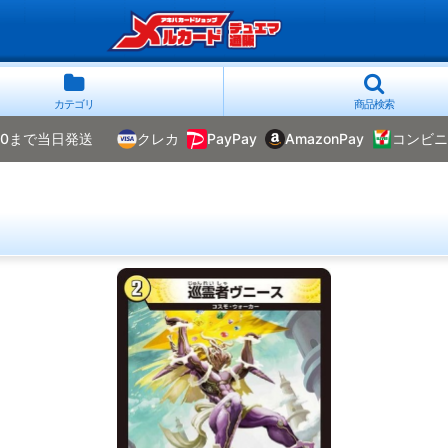
カテゴリ
商品検索
00まで当日発送
クレカ
PayPay
AmazonPay
コンビニ