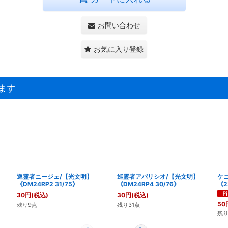
お問い合わせ
お気に入り登録
ます
巡霊者ニージェ/【光文明】
巡霊者アパリシオ/【光文明】
ケニ
《DM24RP2 31/75》
《DM24RP4 30/76》
《2
30
円
(税込)
30
円
(税込)
50
残り9点
残り31点
残り