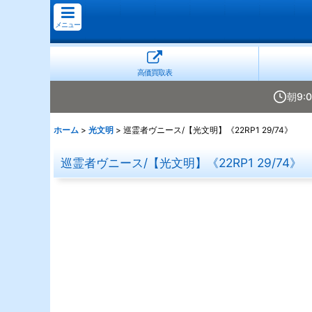
メニュー
高価買取表
朝9:
ホーム
>
光文明
>
巡霊者ヴニース/【光文明】《22RP1 29/74》
巡霊者ヴニース/【光文明】《22RP1 29/74》