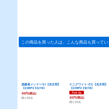
この商品を買った人は、こんな商品も買ってい
巡鎧者メンドーサ/【光文明】
ケニグワイト-C1/【光文明】
《23RP3 53/74》
《22RP2 29/74》
30
円
(税込)
30
円
(税込)
残り30点
残り20点