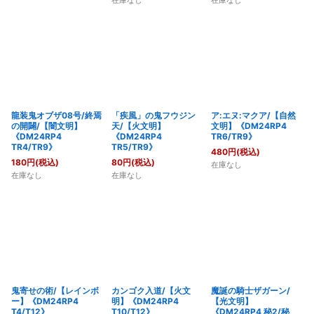
在庫なし
在庫なし
龍装鬼オブザ08号/終焉
「疾風」の鬼フウジン
ア:エヌ:マクア/【自然
の開闢/【闇文明】
天/【火文明】
文明】《DM24RP4
《DM24RP4
《DM24RP4
TR6/TR9》
TR4/TR9》
TR5/TR9》
480
円
(税込)
180
円
(税込)
80
円
(税込)
在庫なし
在庫なし
在庫なし
鬼寄せの術/【レインボ
カンゴク入道/【火文
魔誕の騎士ザガーン/
ー】《DM24RP4
明】《DM24RP4
【光文明】
T4/T12》
T10/T12》
《DM24RP4 秘2/秘