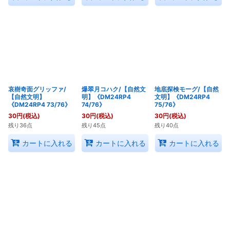
哀樹奇面グリッファ/
爆翠月コハク/【自然文
地底探検モーグ/【自然
【自然文明】
明】《DM24RP4
文明】《DM24RP4
《DM24RP4 73/76》
74/76》
75/76》
30
円
(税込)
30
円
(税込)
30
円
(税込)
残り36点
残り45点
残り40点
カートに入れる
カートに入れる
カートに入れる