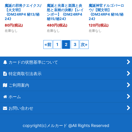
魔誕の邪将クエイクス/
魔誕と光喜と楽識と炎
魔誕神官ドルゴバーロ
【火文明】
怒と哀樹の決断/【レイ
ウ/【闇文明】
《DM24RP4 秘13/秘
ンボー】《DM24RP4
《DM24RP4 秘16/秘
24》
秘15/秘24》
24》
80
円
(税込)
480
円
(税込)
120
円
(税込)
在庫なし
在庫なし
在庫なし
«
前
1
2
3
次
»
カードの状態基準について
特定商取引法表示
ご利用案内
ホーム
お問い合わせ
copyright(c)メルカード @All Rights Reserved