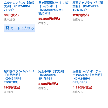
ムルクカンキン/【自然
鬼ヶ覇覇覇ジャオウガ/
邪龍ジャブラッド/【闇
文明】《DM24RP4
【レインボー】
文明】《DM24RP4
76/76》
《DM24RP4 DM1
TD1/TD3》
秘/DM1》
30
円
(税込)
120
円
(税込)
59,800
円
(税込)
残り29点
在庫なし
在庫なし
カートに入れる
超幻影ワラシベイベー/
完全不明/【水文明】
五番龍レイクポーチャ
【自然文明】
《DM24RP4
ー ParZero/【水文明】
《DM24RP4
SP1/SP5》
《DM24RP4
TD3/TD3》
SP2/SP5》
8,980
円
(税込)
180
円
(税込)
4,980
円
(税込)
在庫なし
在庫なし
在庫なし