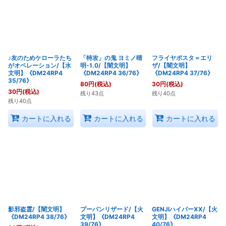
絞り込む
♪友のためケローラたち
「特攻」の鬼 ヨミノ晴
フライヤポスタ＝エリ
がオペレーション/【水
明-1.0/【闇文明】
ザ/【闇文明】
文明】《DM24RP4
《DM24RP4 36/76》
《DM24RP4 37/76》
35/76》
80
円
(税込)
30
円
(税込)
30
円
(税込)
残り43点
残り40点
残り40点
カートに入れる
カートに入れる
カートに入れる
影邪盗霊/【闇文明】
プーパンリザード/【火
GENJIハイパーXX/【火
《DM24RP4 38/76》
文明】《DM24RP4
文明】《DM24RP4
39/76》
40/76》