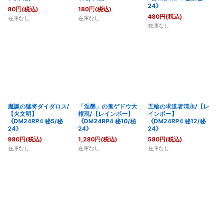
24》
80
円
(税込)
180
円
(税込)
480
円
(税込)
在庫なし
在庫なし
在庫なし
魔誕の猛将ダイダロス/
「涅槃」の鬼ゲドウ大
五輪の求道者清永/【レ
【火文明】
権現/【レインボー】
インボー】
《DM24RP4 秘5/秘
《DM24RP4 秘10/秘
《DM24RP4 秘12/秘
24》
24》
24》
980
円
(税込)
1,280
円
(税込)
580
円
(税込)
在庫なし
在庫なし
在庫なし