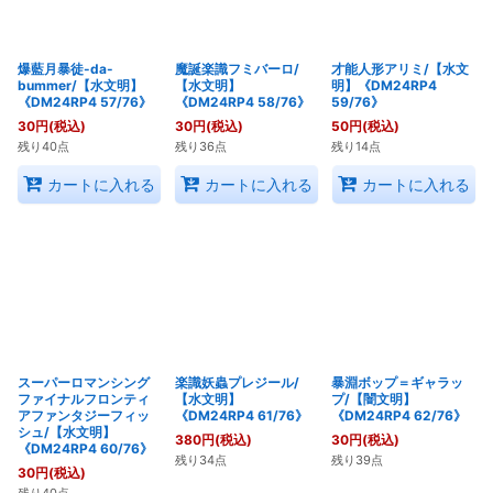
爆藍月暴徒-da-
魔誕楽識フミバーロ/
才能人形アリミ/【水文
bummer/【水文明】
【水文明】
明】《DM24RP4
《DM24RP4 57/76》
《DM24RP4 58/76》
59/76》
30
円
(税込)
30
円
(税込)
50
円
(税込)
残り40点
残り36点
残り14点
カートに入れる
カートに入れる
カートに入れる
スーパーロマンシング
楽識妖蟲プレジール/
暴淵ボップ＝ギャラッ
ファイナルフロンティ
【水文明】
プ/【闇文明】
アファンタジーフィッ
《DM24RP4 61/76》
《DM24RP4 62/76》
シュ/【水文明】
380
円
(税込)
30
円
(税込)
《DM24RP4 60/76》
残り34点
残り39点
30
円
(税込)