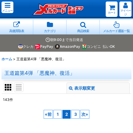
メニュー
マイペー
カート
ジ
高価買取表
カテゴリ
商品検索
メルカード通販一覧
朝9:00まで当日発送
クレカ
PayPay
AmazonPay
コンビニ
払いOK
ホーム
>
王道篇第4弾 「悪魔神、復活」
王道篇第4弾 「悪魔神、復活」
表示順変更
閉じる
143
件
表示数
:
«
前
1
2
3
次
»
並び順
: