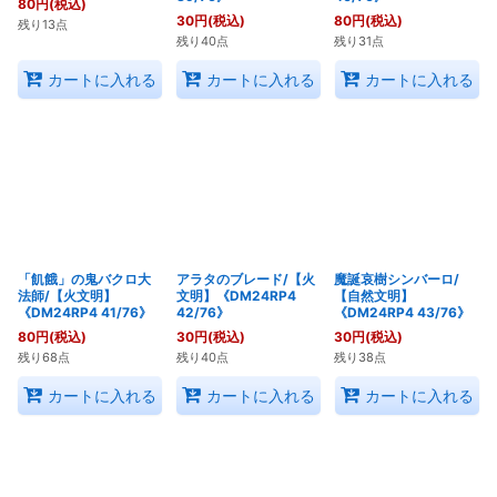
80
円
(税込)
30
円
(税込)
80
円
(税込)
残り13点
残り40点
残り31点
カートに入れる
カートに入れる
カートに入れる
「飢餓」の鬼バクロ大
アラタのブレード/【火
魔誕哀樹シンバーロ/
法師/【火文明】
文明】《DM24RP4
【自然文明】
《DM24RP4 41/76》
42/76》
《DM24RP4 43/76》
80
円
(税込)
30
円
(税込)
30
円
(税込)
残り68点
残り40点
残り38点
カートに入れる
カートに入れる
カートに入れる