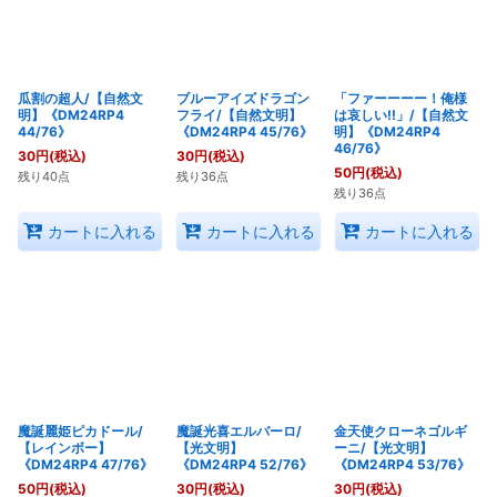
瓜割の超人/【自然文
ブルーアイズドラゴン
「ファーーーー！俺様
明】《DM24RP4
フライ/【自然文明】
は哀しい!!」/【自然文
44/76》
《DM24RP4 45/76》
明】《DM24RP4
46/76》
30
円
(税込)
30
円
(税込)
50
円
(税込)
残り40点
残り36点
残り36点
カートに入れる
カートに入れる
カートに入れる
魔誕麗姫ピカドール/
魔誕光喜エルバーロ/
金天使クローネゴルギ
【レインボー】
【光文明】
ーニ/【光文明】
《DM24RP4 47/76》
《DM24RP4 52/76》
《DM24RP4 53/76》
50
円
(税込)
30
円
(税込)
30
円
(税込)