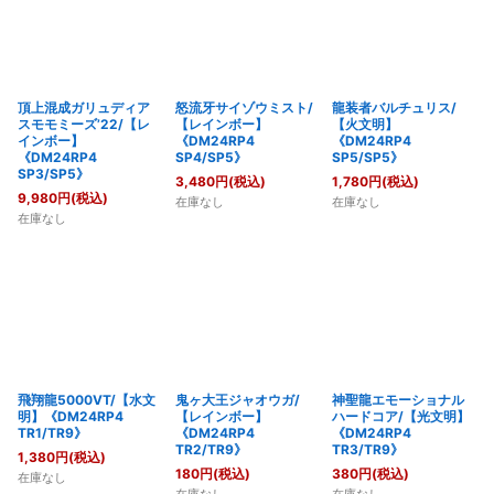
頂上混成ガリュディア
怒流牙サイゾウミスト/
龍装者バルチュリス/
スモモミーズ’22/【レ
【レインボー】
【火文明】
インボー】
《DM24RP4
《DM24RP4
《DM24RP4
SP4/SP5》
SP5/SP5》
SP3/SP5》
3,480
円
(税込)
1,780
円
(税込)
9,980
円
(税込)
在庫なし
在庫なし
在庫なし
飛翔龍5000VT/【水文
鬼ヶ大王ジャオウガ/
神聖龍エモーショナル
明】《DM24RP4
【レインボー】
ハードコア/【光文明】
TR1/TR9》
《DM24RP4
《DM24RP4
TR2/TR9》
TR3/TR9》
1,380
円
(税込)
180
円
(税込)
380
円
(税込)
在庫なし