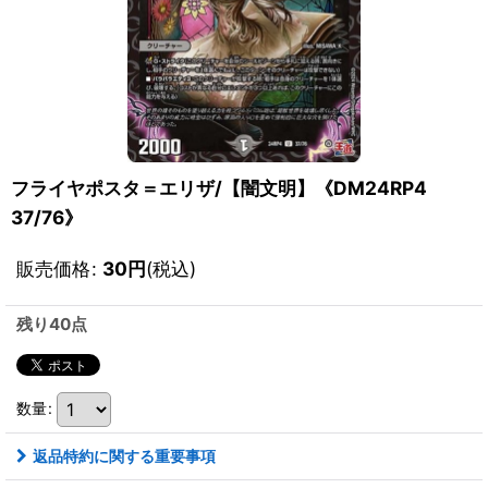
フライヤポスタ＝エリザ/【闇文明】《DM24RP4
37/76》
販売価格
:
30
円
(税込)
残り40点
数量
:
返品特約に関する重要事項