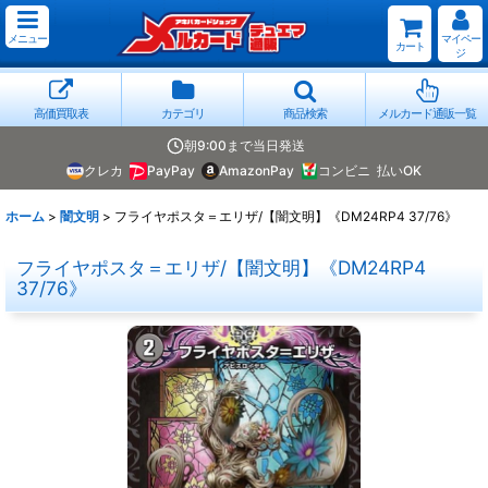
メニュー
マイペー
カート
ジ
高価買取表
カテゴリ
商品検索
メルカード通販一覧
朝9:00まで当日発送
クレカ
PayPay
AmazonPay
コンビニ
払いOK
ホーム
>
闇文明
>
フライヤポスタ＝エリザ/【闇文明】《DM24RP4 37/76》
フライヤポスタ＝エリザ/【闇文明】《DM24RP4
37/76》