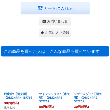
カートに入れる
お問い合わせ
お気に入り登録
この商品を買った人は、こんな商品も買っています
邪魔変/【闇文明】
ツインシックス/【水文
シザー＝ゾー/【闇文
《DM24RP4 18/76》
明】《DM24RP3
明】《DM24RP2
37/76》
37/75》
30
円
(税込)
80
円
(税込)
30
円
(税込)
残り32点