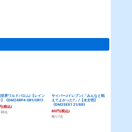
魔世界ワルドバロム/【レイン
サイバーJイレブン/「みんなと戦
哀樹コシン/
】《DM24RP4 OR1/OR1》
えてよかった?」/【水文明】
《DM24RP3 
《DM25EX1 21/89》
円
(税込)
50
円
(税込)
80
円
(税込)
38点
残り5点
残り7点