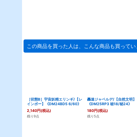
この商品を買った人は、こんな商品も買ってい
［状態B］宇宙妖精エリンギ/【レ
轟速ジャベルデ/【自然文明】
インボー】《DM24BD5 6/60》
《DM25RP3 秘18/秘24》
2,140
円
(税込)
180
円
(税込)
残り9点
残り5点