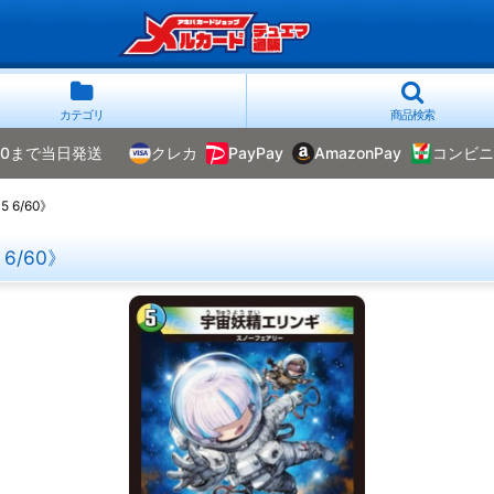
カテゴリ
商品検索
00まで当日発送
クレカ
PayPay
AmazonPay
コンビニ
6/60》
6/60》