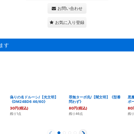
お問い合わせ
お気に入り登録
ます
偽りの名ドルーシ/【光文明】
罪無ターボ兆/【闇文明】《型番
悪
《DM24BD6 46/60》
問わず》
ボー
30
円
(税込)
80
円
(税込)
80
残り1点
残り46点
残り