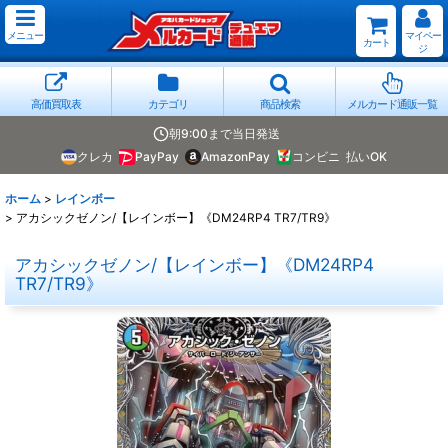
メニュー
マイペー
カート
ジ
高価買取表
カテゴリ
商品検索
メルカード通販一覧
朝9:00まで当日発送
クレカ
PayPay
AmazonPay
コンビニ
払いOK
ホーム
>
レインボー
>
アカシックゼノン/【レインボー】《DM24RP4 TR7/TR9》
アカシックゼノン/【レインボー】《DM24RP4
TR7/TR9》