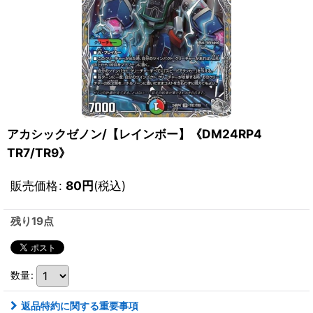
アカシックゼノン/【レインボー】《DM24RP4
TR7/TR9》
販売価格
:
80
円
(税込)
残り19点
数量
:
返品特約に関する重要事項