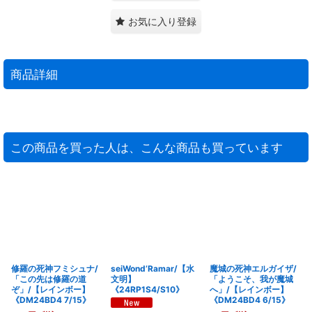
お気に入り登録
商品詳細
この商品を買った人は、こんな商品も買っています
修羅の死神フミシュナ/
seiWond’Ramar/【水
魔城の死神エルガイザ/
「この先は修羅の道
文明】
「ようこそ、我が魔城
ぞ」/【レインボー】
《24RP1S4/S10》
へ」/【レインボー】
《DM24BD4 7/15》
《DM24BD4 6/15》