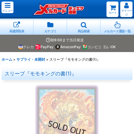
メニュー
マイペー
カート
ジ
高価買取表
カテゴリ
商品検索
メルカード通販一覧
朝9:00まで当日発送
クレカ
PayPay
AmazonPay
コンビニ
払いOK
ホーム
>
サプライ・未開封
>
スリーブ『モモキングの書(1)』
スリーブ『モモキングの書(1)』