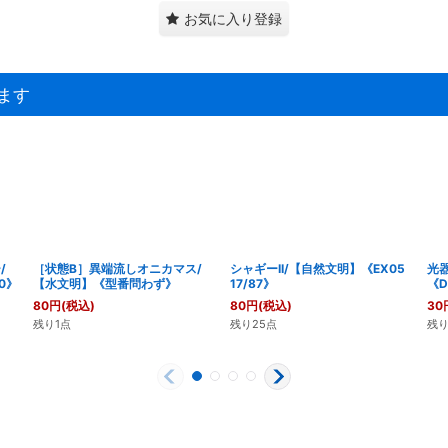
お気に入り登録
ます
/
［状態B］異端流しオニカマス/
シャギーII/【自然文明】《EX05
光
0》
【水文明】《型番問わず》
17/87》
《D
80
円
(税込)
80
円
(税込)
30
残り1点
残り25点
残り