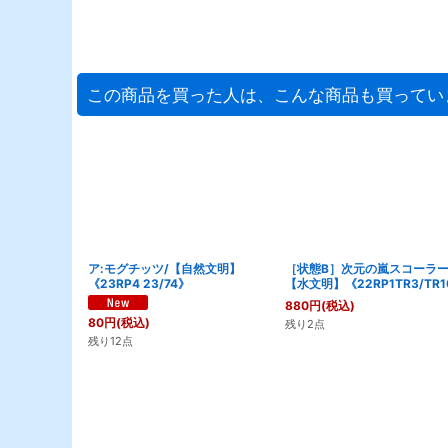
この商品を買った人は、こんな商品も買ってい
ア:モグチッツ/【自然文明】
［状態B］次元の嵐スコーラー
《23RP4 23/74》
【水文明】《22RP1TR3/TR1
880
円
(税込)
80
円
(税込)
残り2点
残り12点