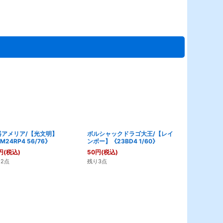
器アメリア/【光文明】
ボルシャックドラゴ大王/【レイ
DARKMATER
M24RP4 56/76》
ンボー】《23BD4 1/60》
文明】《23RP
円
(税込)
50
円
(税込)
1,180
円
(税込
2点
残り3点
残り14点