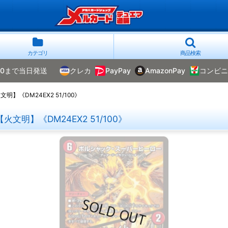
カテゴリ
商品検索
00まで当日発送
クレカ
PayPay
AmazonPay
コンビニ
《DM24EX2 51/100》
明】《DM24EX2 51/100》