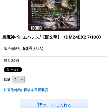
悪魔神バロムハデス/【闇文明】《DM24EX2 7/100》
販売価格
:
50
円
(税込)
残り29点
数量
:
返品特約に関する重要事項
カートに入れる