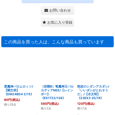
お問い合わせ
お気に入り登録
この商品を買った人は、こんな商品も買っています
悪魔神バロムロッソ/
［状態B］竜魔神王バル
戦攻のシダンアカダシ/
【闇文明】
カディアNEX/【レイン
「いいダシがとれそう
《DM24BD4 2/15》
ボー】
だ」/【水文明】
《EX1722/138》
《23EX3 35/74》
80
円
(税込)
580
円
(税込)
120
円
(税込)
残り33点
残り2点
残り1点