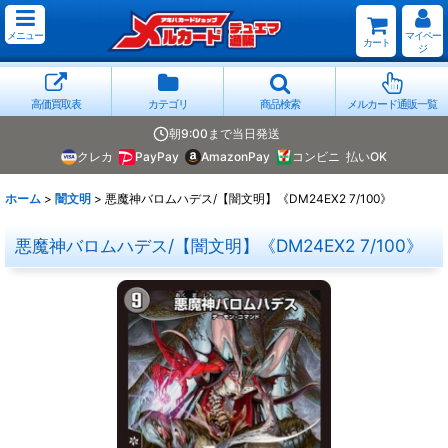
メニュー
マイペー
カート
ジ
高価買取表
カテゴリ
商品検索
メルカード通販一覧
朝9:00まで当日発送
クレカ
PayPay
AmazonPay
コンビニ
払いOK
ホーム
>
闇文明
>
悪魔神バロムハデス/【闇文明】《DM24EX2 7/100》
悪魔神バロムハデス/【闇文明】《DM24EX2 7/100》