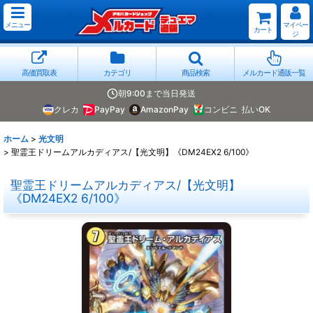
メニュー
マイペー
カート
ジ
高価買取表
カテゴリ
商品検索
メルカード通販一覧
朝9:00まで当日発送
クレカ
PayPay
AmazonPay
コンビニ
払いOK
ホーム
>
光文明
>
聖霊王ドリームアルカディアス/【光文明】《DM24EX2 6/100》
聖霊王ドリームアルカディアス/【光文明】
《DM24EX2 6/100》