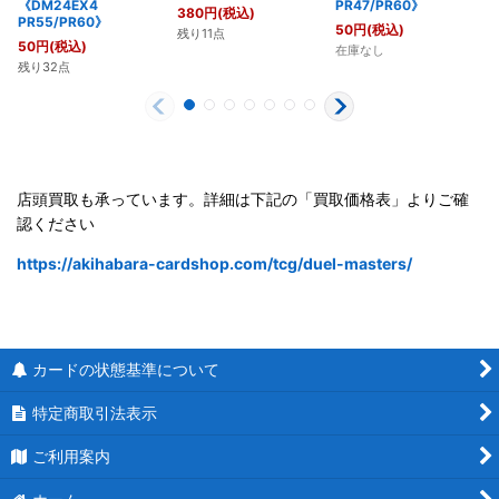
《DM24EX4
PR47/PR60》
380
円
(税込)
PR55/PR60》
50
円
(税込)
残り11点
50
円
(税込)
在庫なし
残り32点
店頭買取も承っています。詳細は下記の「買取価格表」よりご確
認ください
https://akihabara-cardshop.com/tcg/duel-masters/
カードの状態基準について
特定商取引法表示
ご利用案内