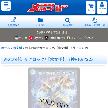
メニュー
マイペー
カート
ジ
高価買取表
カテゴリ
商品検索
メルカード通販一覧
朝9:00まで当日発送
クレカ
PayPay
AmazonPay
コンビニ
払いOK
ホーム
>
水文明
>
終末の時計ザクロック/【水文明】《神P16/Y22》
終末の時計ザクロック/【水文明】《神P16/Y22》