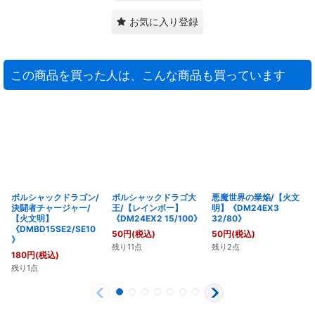
お気に入り登録
この商品を買った人は、こんな商品も買っています
ボルシャックドラゴン/
ボルシャックドラゴ大
悪魔世界の業焔/【火文
決闘者チャージャー/
王/【レインボー】
明】《DM24EX3
【火文明】
《DM24EX2 15/100》
32/80》
《DMBD15SE2/SE10
50
円
(税込)
50
円
(税込)
》
残り11点
残り2点
180
円
(税込)
残り1点