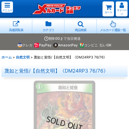
メニュー
マイペー
カート
ジ
高価買取表
カテゴリ
商品検索
メルカード通販一覧
朝9:00まで当日発送
クレカ
PayPay
AmazonPay
コンビニ
払いOK
ホーム
>
自然文明
>
蔑如と覚悟/【自然文明】《DM24RP3 76/76》
蔑如と覚悟/【自然文明】《DM24RP3 76/76》