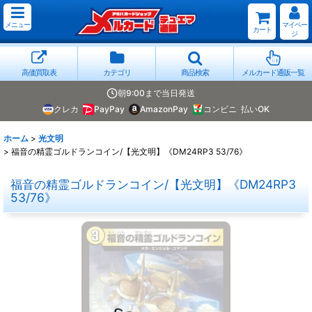
メニュー
マイペー
カート
ジ
高価買取表
カテゴリ
商品検索
メルカード通販一覧
朝9:00まで当日発送
クレカ
PayPay
AmazonPay
コンビニ
払いOK
ホーム
>
光文明
>
福音の精霊ゴルドランコイン/【光文明】《DM24RP3 53/76》
福音の精霊ゴルドランコイン/【光文明】《DM24RP3
53/76》