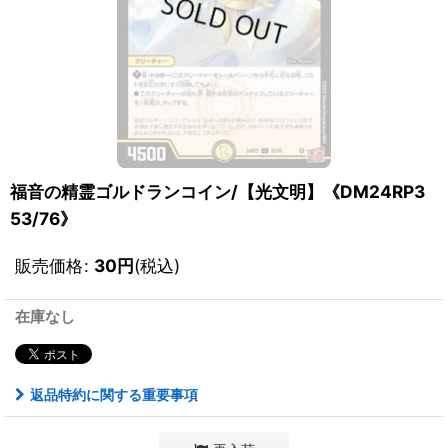
福音の精霊ゴルドランコイン/【光文明】《DM24RP3
53/76》
販売価格
:
30
円
(税込)
在庫なし
返品特約に関する重要事項