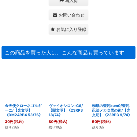
再入荷
お問い合わせ
お気に入り登録
この商品を買った人は、こんな商品も買っています
金天使クローネゴルギ
ヴァイオシロン-C6/
蜘紙の聖沌kum0/聖沌
ーニ/【光文明】
【闇文明】《23RP3
忍法メカ吹雪の術/【光
《DM24RP4 53/76》
18/74》
文明】《23RP3 9/74》
30
円
(税込)
80
円
(税込)
50
円
(税込)
残り28点
残り10点
残り3点