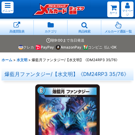
メニュー
マイペー
カート
ジ
高価買取表
カテゴリ
商品検索
メルカード通販一覧
朝9:00まで当日発送
クレカ
PayPay
AmazonPay
コンビニ
払いOK
ホーム
>
水文明
>
爆藍月ファンタジー/【水文明】《DM24RP3 35/76》
爆藍月ファンタジー/【水文明】《DM24RP3 35/76》