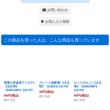
お問い合わせ
お気に入り登録
この商品を買った人は、こんな商品も買っています
星雷の求道者アリガテ/
グレート流星弾/【火文
ロックポロン/【火文
【光文明】
明】《23EX3 23/74》
明】《DM24RP3
《DM24RP2 30/75》
24/76》
30
円
(税込)
80
円
(税込)
80
円
(税込)
残り10点
残り73点
残り33点