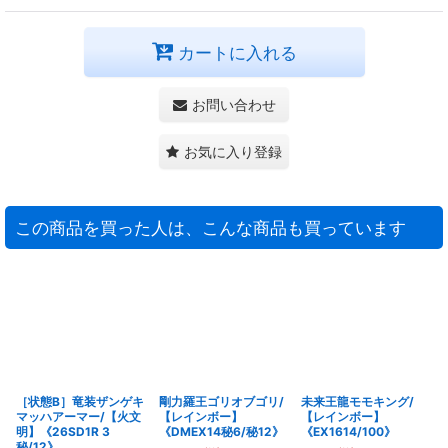
カートに入れる
お問い合わせ
お気に入り登録
この商品を買った人は、こんな商品も買っています
［状態B］竜装ザンゲキ
剛力羅王ゴリオブゴリ/
未来王龍モモキング/
マッハアーマー/【火文
【レインボー】
【レインボー】
明】《26SD1R 3
《DMEX14秘6/秘12》
《EX1614/100》
秘/12》