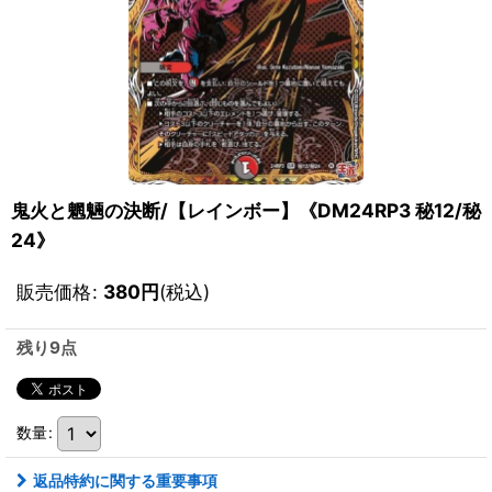
鬼火と魍魎の決断/【レインボー】《DM24RP3 秘12/秘
24》
販売価格
:
380
円
(税込)
残り9点
数量
:
返品特約に関する重要事項