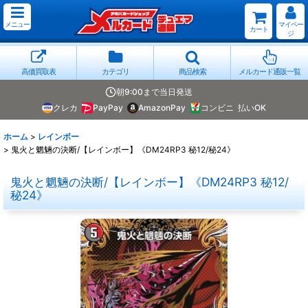
メニュー
マイペー
カート
ジ
高価買取表
カテゴリ
商品検索
メルカード通販一覧
朝9:00まで当日発送
クレカ
PayPay
AmazonPay
コンビニ
払いOK
ホーム
>
レインボー
>
鬼火と魍魎の決断/【レインボー】《DM24RP3 秘12/秘24》
鬼火と魍魎の決断/【レインボー】《DM24RP3 秘12/
秘24》