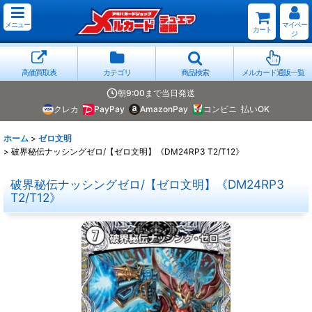
メニュー
マイペー
カート
ジ
高価買取表
カテゴリ
商品検索
メルカード通販一覧
朝9:00まで当日発送
クレカ
PayPay
AmazonPay
コンビニ
払いOK
ホーム
>
ゼロ文明
>
破界秘伝ナッシングゼロ/【ゼロ文明】《DM24RP3 T2/T12》
破界秘伝ナッシングゼロ/【ゼロ文明】《DM24RP3
T2/T12》