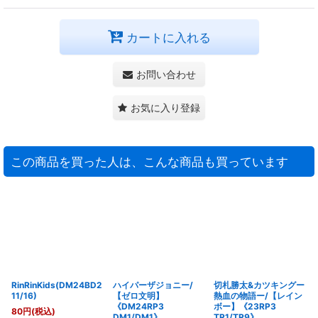
カートに入れる
お問い合わせ
お気に入り登録
この商品を買った人は、こんな商品も買っています
RinRinKids(DM24BD2
ハイパーザジョニー/
切札勝太&カツキングー
11/16)
【ゼロ文明】
熱血の物語ー/【レイン
《DM24RP3
ボー】《23RP3
80
円
(税込)
DM1/DM1》
TR1/TR9》