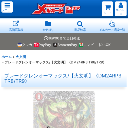
メニュー
マイペー
カート
ジ
高価買取表
カテゴリ
商品検索
メルカード通販一覧
朝9:00まで当日発送
クレカ
PayPay
AmazonPay
コンビニ
払いOK
ホーム
>
火文明
>
ブレードグレンオーマックス/【火文明】《DM24RP3 TR8/TR9》
ブレードグレンオーマックス/【火文明】《DM24RP3
TR8/TR9》