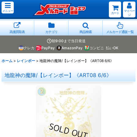
メニュー
マイペー
カート
ジ
高価買取表
カテゴリ
商品検索
メルカード通販一覧
朝9:00まで当日発送
クレカ
PayPay
AmazonPay
コンビニ
払いOK
ホーム
>
レインボー
>
地龍神の魔陣/【レインボー】《ART08 6/6》
地龍神の魔陣/【レインボー】《ART08 6/6》