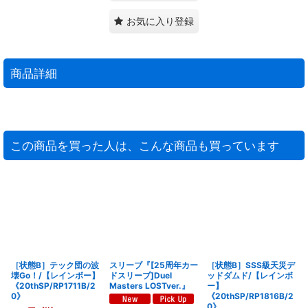
お気に入り登録
商品詳細
この商品を買った人は、こんな商品も買っています
［状態B］テック団の波
スリーブ『[25周年カー
［状態B］SSS級天災デ
壊Go！/【レインボー】
ドスリーブ]Duel
ッドダムド/【レインボ
《20thSP/RP1711B/2
Masters LOSTver.』
ー】
0》
《20thSP/RP1816B/2
0》