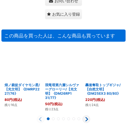
お問い合わせ
お気に入り登録
この商品を買った人は、こんな商品も買っています
煌ノ裁徒ダイヤモン星/
我竜塔第六層シルヴァ
轟速奪取トップギジャ/
【光文明】《DMRP22
ーグローリー/【光文
【自然文明】
27/76》
明】《DM26RP1
《DM25EX3 80/80》
31/77》
80
円
(税込)
220
円
(税込)
50
円
(税込)
残り16点
残り24点
残り23点