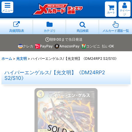
メニュー
マイペー
カート
ジ
高価買取表
カテゴリ
商品検索
メルカード通販一覧
朝9:00まで当日発送
クレカ
PayPay
AmazonPay
コンビニ
払いOK
ホーム
>
光文明
>
ハイパーエンゲルス/【光文明】《DM24RP2 S2/S10》
ハイパーエンゲルス/【光文明】《DM24RP2
S2/S10》