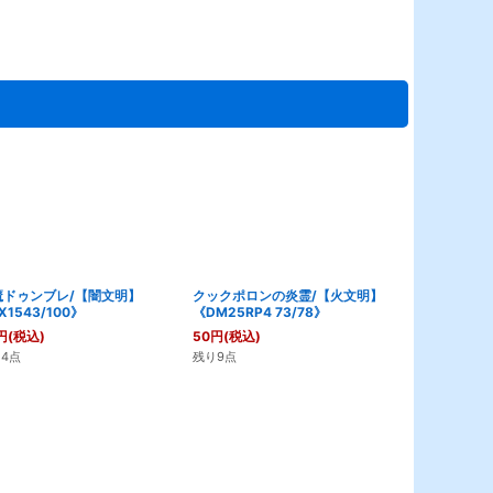
魔ドゥンブレ/【闇文明】
クックポロンの炎霊/【火文明】
ズン＝ドー/
X1543/100》
《DM25RP4 73/78》
《DM25RP3 
円
(税込)
50
円
(税込)
80
円
(税込)
4点
残り9点
残り24点