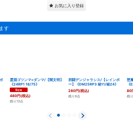
お気に入り登録
ます
ボ
霊淵ゴツンマ=ダンマ/【闇文明】
邪闘デンジャラシス/【レインボ
堕
《24RP1 18/75》
ー】《DM25RP3 秘11/秘24》
《E
280
円
(税込)
80
480
円
(税込)
残り9点
残り
残り13点