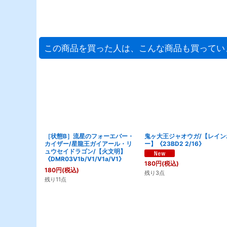
この商品を買った人は、こんな商品も買ってい
［状態B］流星のフォーエバー・
鬼ヶ大王ジャオウガ/【レイン
カイザー/星龍王ガイアール・リ
ー】《23BD2 2/16》
ュウセイドラゴン/【火文明】
《DMR03V1b/V1/V1a/V1》
180
円
(税込)
180
円
(税込)
残り3点
残り11点