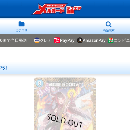
カテゴリ
商品検索
00まで当日発送
クレカ
PayPay
AmazonPay
コンビニ
》
P5》