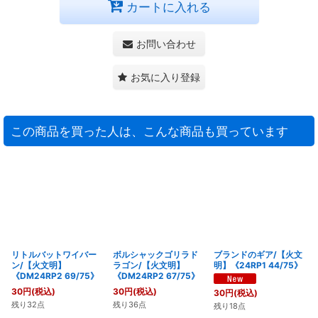
カートに入れる
お問い合わせ
お気に入り登録
この商品を買った人は、こんな商品も買っています
リトルバットワイバー
ボルシャックゴリラド
ブランドのギア/【火文
ン/【火文明】
ラゴン/【火文明】
明】《24RP1 44/75》
《DM24RP2 69/75》
《DM24RP2 67/75》
30
円
(税込)
30
円
(税込)
30
円
(税込)
残り32点
残り36点
残り18点