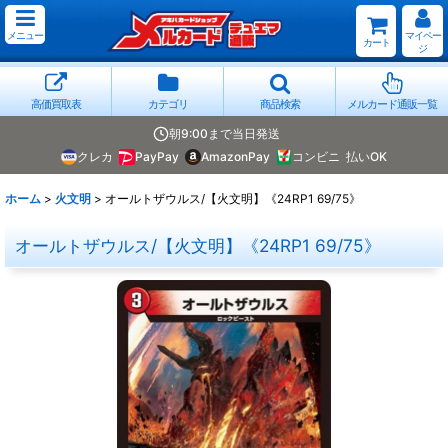
メニュー
マイペー
カート
ジ
高価買取表
カテゴリ
商品検索
メルカード通販一覧
朝9:00まで当日発送
クレカ
PayPay
AmazonPay
コンビニ
払いOK
ホーム
>
火文明
>
オールトザウルス/【火文明】《24RP1 69/75》
オールトザウルス/【火文明】《24RP1 69/75》