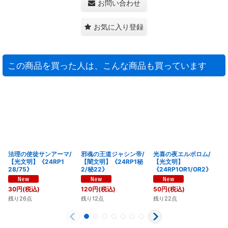
お問い合わせ
お気に入り登録
この商品を買った人は、こんな商品も買っています
法理の使徒サンアーマ/
邪魂の王道ジャシン帝/
光喜の夜エルボロム/
【光文明】《24RP1
【闇文明】《24RP1秘
【光文明】
28/75》
2/秘22》
《24RP1OR1/OR2》
30
円
(税込)
120
円
(税込)
50
円
(税込)
残り26点
残り12点
残り22点