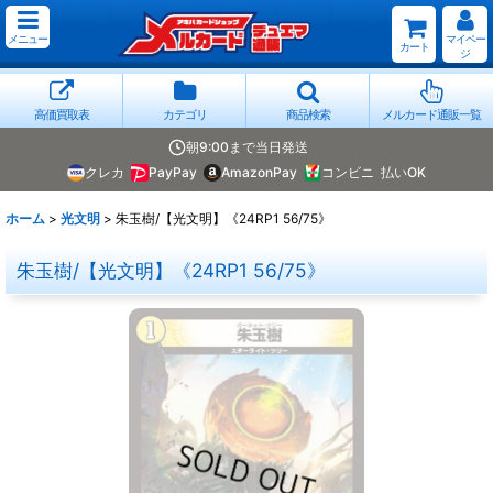
メニュー
マイペー
カート
ジ
高価買取表
カテゴリ
商品検索
メルカード通販一覧
朝9:00まで当日発送
クレカ
PayPay
AmazonPay
コンビニ
払いOK
ホーム
>
光文明
>
朱玉樹/【光文明】《24RP1 56/75》
朱玉樹/【光文明】《24RP1 56/75》