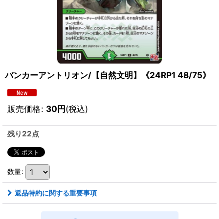
バンカーアントリオン/【自然文明】《24RP1 48/75》
販売価格
:
30
円
(税込)
残り22点
数量
:
返品特約に関する重要事項