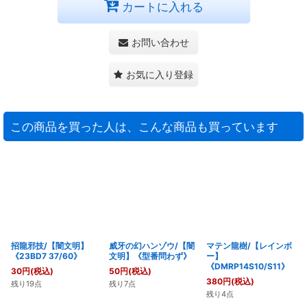
カートに入れる
お問い合わせ
お気に入り登録
この商品を買った人は、こんな商品も買っています
招龍邪技/【闇文明】
威牙の幻ハンゾウ/【闇
マテン龍樹/【レインボ
《23BD7 37/60》
文明】《型番問わず》
ー】
《DMRP14S10/S11》
30
円
(税込)
50
円
(税込)
380
円
(税込)
残り19点
残り7点
残り4点