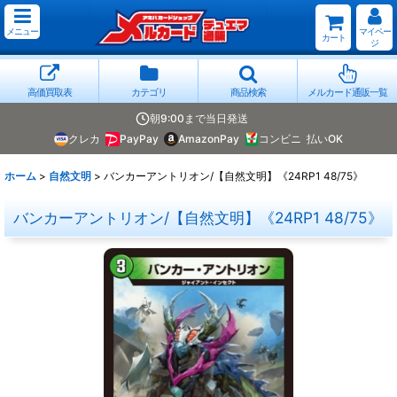
メニュー
マイペー
カート
ジ
高価買取表
カテゴリ
商品検索
メルカード通販一覧
朝9:00まで当日発送
クレカ
PayPay
AmazonPay
コンビニ
払いOK
ホーム
>
自然文明
>
バンカーアントリオン/【自然文明】《24RP1 48/75》
バンカーアントリオン/【自然文明】《24RP1 48/75》