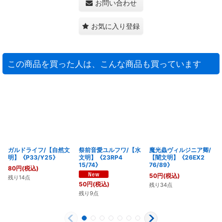
お問い合わせ
お気に入り登録
この商品を買った人は、こんな商品も買っています
ガルドライフ/【自然文
祭前音愛ユルフワ/【水
魔光蟲ヴィルジニア卿/
明】《P33/Y25》
文明】《23RP4
【闇文明】《26EX2
15/74》
76/89》
80
円
(税込)
50
円
(税込)
残り14点
50
円
(税込)
残り34点
残り9点