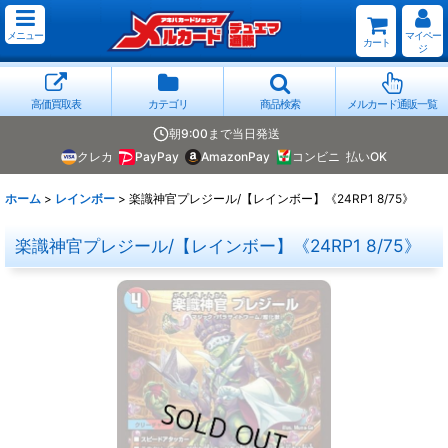
メニュー
マイペー
カート
ジ
高価買取表
カテゴリ
商品検索
メルカード通販一覧
朝9:00まで当日発送
クレカ
PayPay
AmazonPay
コンビニ
払いOK
ホーム
>
レインボー
>
楽識神官プレジール/【レインボー】《24RP1 8/75》
楽識神官プレジール/【レインボー】《24RP1 8/75》