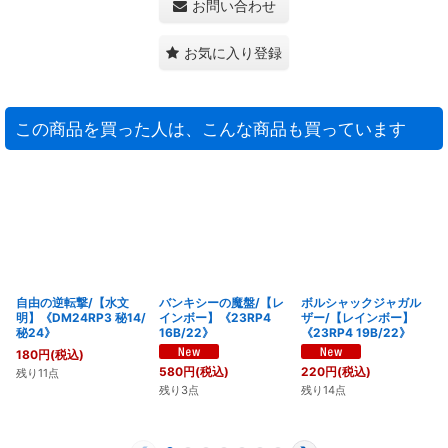
お問い合わせ
お気に入り登録
この商品を買った人は、こんな商品も買っています
自由の逆転撃/【水文
バンキシーの魔盤/【レ
ボルシャックジャガル
明】《DM24RP3 秘14/
インボー】《23RP4
ザー/【レインボー】
秘24》
16B/22》
《23RP4 19B/22》
180
円
(税込)
580
円
(税込)
220
円
(税込)
残り11点
残り3点
残り14点