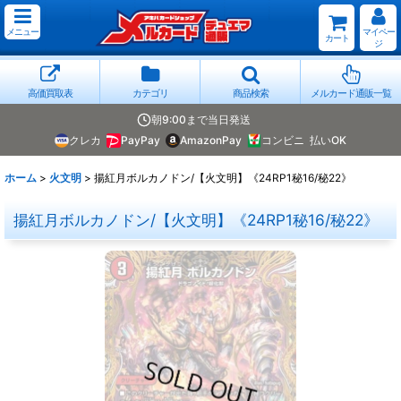
メニュー
マイペー
カート
ジ
高価買取表
カテゴリ
商品検索
メルカード通販一覧
朝9:00まで当日発送
クレカ
PayPay
AmazonPay
コンビニ
払いOK
ホーム
>
火文明
>
揚紅月ボルカノドン/【火文明】《24RP1秘16/秘22》
揚紅月ボルカノドン/【火文明】《24RP1秘16/秘22》