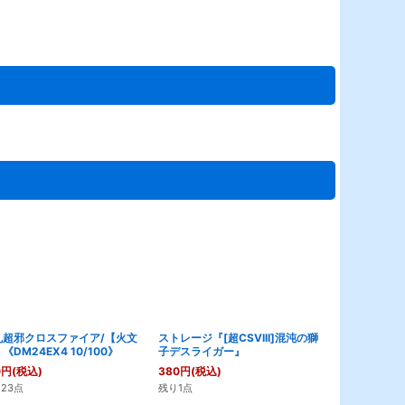
丸超邪クロスファイア/【火文
ストレージ『[超CSVIII]混沌の獅
ヴィオラの黒
《DM24EX4 10/100》
子デスライガー』
《DM25EX3 
0
円
(税込)
380
円
(税込)
120
円
(税込)
23点
残り1点
残り2点