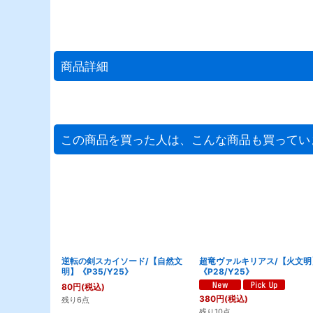
商品詳細
この商品を買った人は、こんな商品も買ってい
逆転の剣スカイソード/【自然文
超竜ヴァルキリアス/【火文明
明】《P35/Y25》
《P28/Y25》
80
円
(税込)
380
円
(税込)
残り6点
残り10点