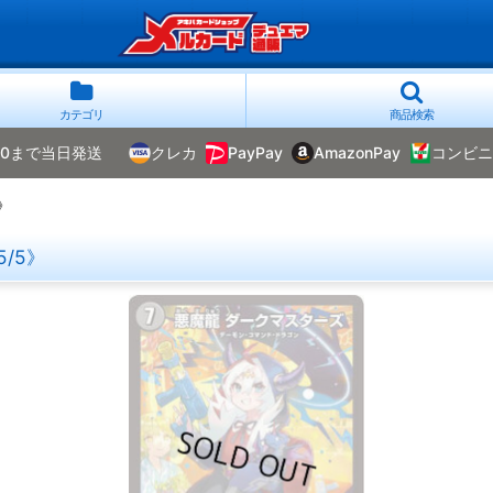
カテゴリ
商品検索
00まで当日発送
クレカ
PayPay
AmazonPay
コンビニ
》
/5》