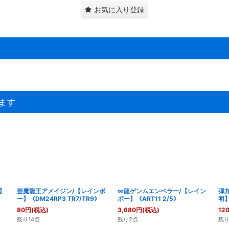
お気に入り登録
ます
】
芸魔龍王アメイジン/【レインボ
∞龍ゲンムエンペラー/【レイン
弾
ー】《DM24RP3 TR7/TR9》
ボー】《ART11 2/5》
明】
80
円
(税込)
3,680
円
(税込)
12
残り14点
残り2点
残り