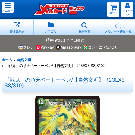
メニュー
マイペー
カート
ジ
高価買取表
カテゴリ
商品検索
メルカード通販一覧
朝9:00まで当日発送
クレカ
PayPay
AmazonPay
コンビニ
払いOK
ホーム
>
自然文明
>
「戦鬼」の頂天ベートーベン/【自然文明】《23EX3 S8/S10》
「戦鬼」の頂天ベートーベン/【自然文明】《23EX3
S8/S10》