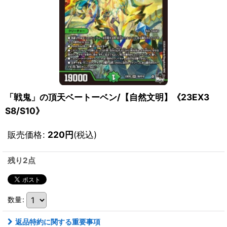
「戦鬼」の頂天ベートーベン/【自然文明】《23EX3
S8/S10》
販売価格
:
220
円
(税込)
残り2点
数量
:
返品特約に関する重要事項