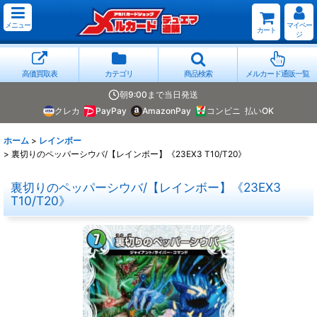
メニュー
マイペー
カート
ジ
高価買取表
カテゴリ
商品検索
メルカード通販一覧
朝9:00まで当日発送
クレカ
PayPay
AmazonPay
コンビニ
払いOK
ホーム
>
レインボー
>
裏切りのペッパーシウバ/【レインボー】《23EX3 T10/T20》
裏切りのペッパーシウバ/【レインボー】《23EX3
T10/T20》