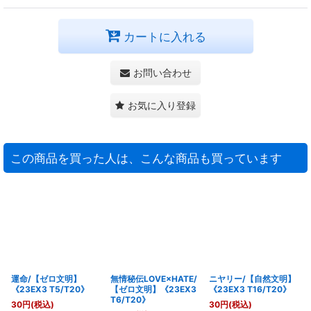
カートに入れる
お問い合わせ
お気に入り登録
この商品を買った人は、こんな商品も買っています
運命/【ゼロ文明】
無情秘伝LOVE×HATE/
ニヤリー/【自然文明】
《23EX3 T5/T20》
【ゼロ文明】《23EX3
《23EX3 T16/T20》
T6/T20》
30
円
(税込)
30
円
(税込)