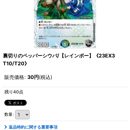
裏切りのペッパーシウバ/【レインボー】《23EX3
T10/T20》
販売価格
:
30
円
(税込)
残り40点
数量
:
返品特約に関する重要事項