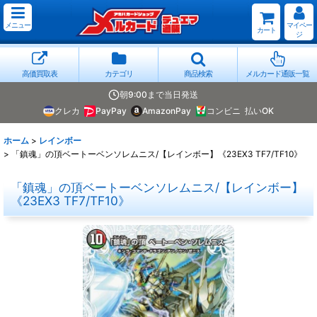
メニュー
マイペー
カート
ジ
高価買取表
カテゴリ
商品検索
メルカード通販一覧
朝9:00まで当日発送
クレカ
PayPay
AmazonPay
コンビニ
払いOK
ホーム
>
レインボー
>
「鎮魂」の頂ベートーベンソレムニス/【レインボー】《23EX3 TF7/TF10》
「鎮魂」の頂ベートーベンソレムニス/【レインボー】
《23EX3 TF7/TF10》