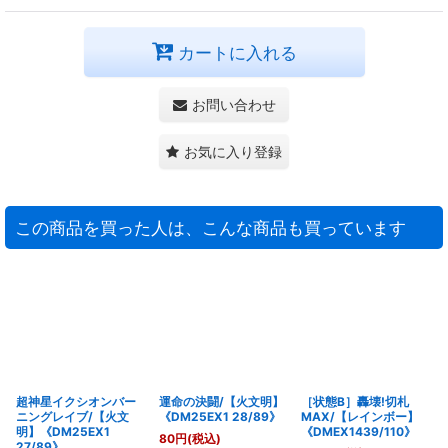
カートに入れる
お問い合わせ
お気に入り登録
この商品を買った人は、こんな商品も買っています
超神星イクシオンバー
運命の決闘/【火文明】
［状態B］轟壊!切札
ニングレイブ/【火文
《DM25EX1 28/89》
MAX/【レインボー】
明】《DM25EX1
《DMEX1439/110》
80
円
(税込)
27/89》