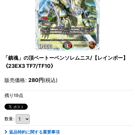
「鎮魂」の頂ベートーベンソレムニス/【レインボー】
《23EX3 TF7/TF10》
販売価格
:
280
円
(税込)
残り19点
数量
:
返品特約に関する重要事項