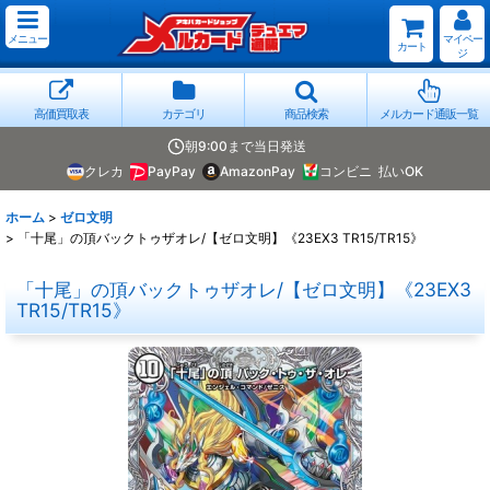
メニュー
マイペー
カート
ジ
高価買取表
カテゴリ
商品検索
メルカード通販一覧
朝9:00まで当日発送
クレカ
PayPay
AmazonPay
コンビニ
払いOK
ホーム
>
ゼロ文明
>
「十尾」の頂バックトゥザオレ/【ゼロ文明】《23EX3 TR15/TR15》
「十尾」の頂バックトゥザオレ/【ゼロ文明】《23EX3
TR15/TR15》