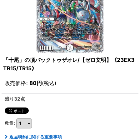
「十尾」の頂バックトゥザオレ/【ゼロ文明】《23EX3
TR15/TR15》
販売価格
:
80
円
(税込)
残り32点
数量
:
返品特約に関する重要事項