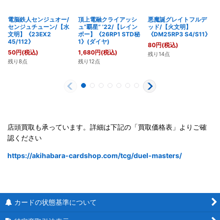
電脳鉄人センジュオー/
頂上電融クライアッシ
悪魔誕グレイトフルデ
センジュチューン/【水
ュ“覇星” ’22/【レイン
ッド/【火文明】
文明】《23EX2
ボー】《26RP1 STD秘
《DM25RP3 S4/S11》
45/112》
1》(ダイヤ)
80
円
(税込)
50
円
(税込)
1,680
円
(税込)
残り14点
残り8点
残り12点
店頭買取も承っています。詳細は下記の「買取価格表」よりご確
認ください
https://akihabara-cardshop.com/tcg/duel-masters/
カードの状態基準について