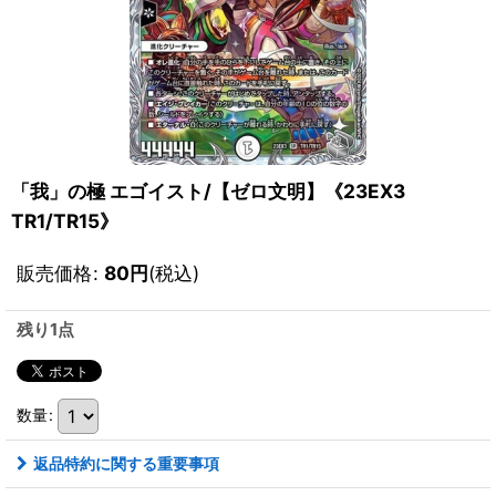
「我」の極 エゴイスト/【ゼロ文明】《23EX3
TR1/TR15》
販売価格
:
80
円
(税込)
残り1点
数量
:
返品特約に関する重要事項