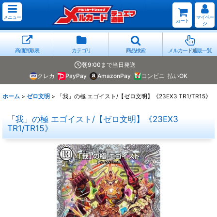
メニュー
マイペー
カート
ジ
高価買取表
カテゴリ
商品検索
メルカード通販一覧
朝9:00まで当日発送
クレカ
PayPay
AmazonPay
コンビニ
払いOK
ホーム
>
ゼロ文明
>
「我」の極 エゴイスト/【ゼロ文明】《23EX3 TR1/TR15》
「我」の極 エゴイスト/【ゼロ文明】《23EX3
TR1/TR15》