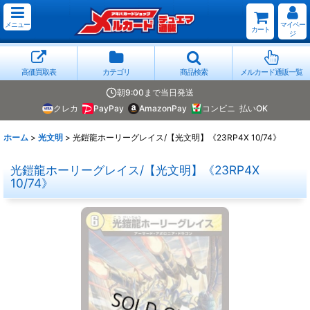
メニュー
マイペー
カート
ジ
高価買取表
カテゴリ
商品検索
メルカード通販一覧
朝9:00まで当日発送
クレカ
PayPay
AmazonPay
コンビニ
払いOK
ホーム
>
光文明
>
光鎧龍ホーリーグレイス/【光文明】《23RP4X 10/74》
光鎧龍ホーリーグレイス/【光文明】《23RP4X
10/74》