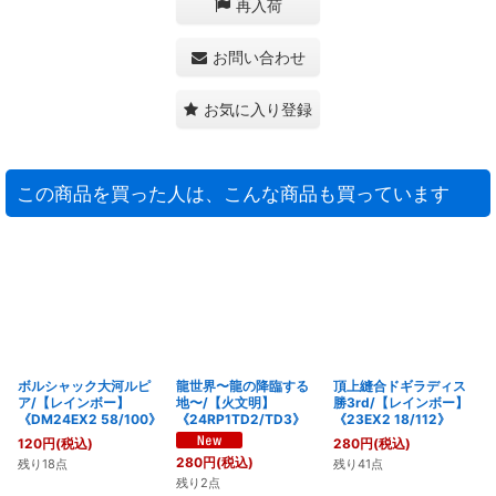
再入荷
お問い合わせ
お気に入り登録
この商品を買った人は、こんな商品も買っています
ボルシャック大河ルピ
龍世界〜龍の降臨する
頂上縫合ドギラディス
ア/【レインボー】
地〜/【火文明】
勝3rd/【レインボー】
《DM24EX2 58/100》
《24RP1TD2/TD3》
《23EX2 18/112》
120
円
(税込)
280
円
(税込)
280
円
(税込)
残り18点
残り41点
残り2点