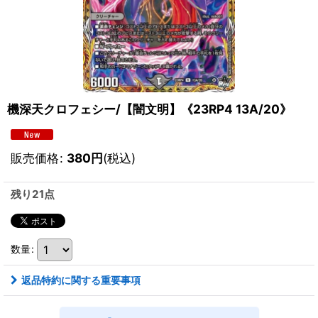
機深天クロフェシー/【闇文明】《23RP4 13A/20》
販売価格
:
380
円
(税込)
残り21点
数量
:
返品特約に関する重要事項