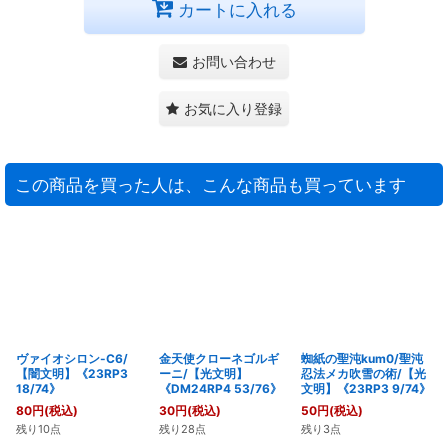
カートに入れる
お問い合わせ
お気に入り登録
この商品を買った人は、こんな商品も買っています
ヴァイオシロン-C6/
金天使クローネゴルギ
蜘紙の聖沌kum0/聖沌
【闇文明】《23RP3
ーニ/【光文明】
忍法メカ吹雪の術/【光
18/74》
《DM24RP4 53/76》
文明】《23RP3 9/74》
80
円
(税込)
30
円
(税込)
50
円
(税込)
残り10点
残り28点
残り3点