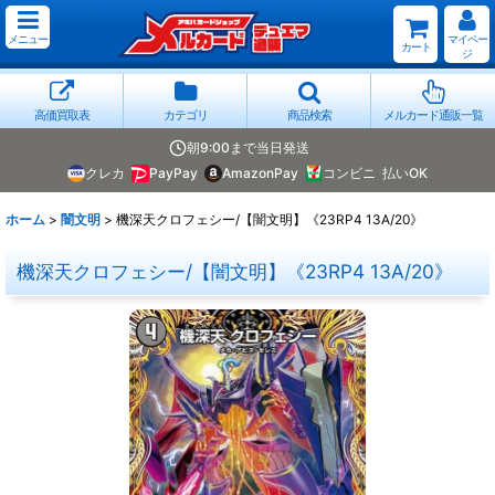
メニュー
マイペー
カート
ジ
高価買取表
カテゴリ
商品検索
メルカード通販一覧
朝9:00まで当日発送
クレカ
PayPay
AmazonPay
コンビニ
払いOK
ホーム
>
闇文明
>
機深天クロフェシー/【闇文明】《23RP4 13A/20》
機深天クロフェシー/【闇文明】《23RP4 13A/20》