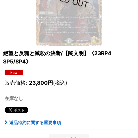
絶望と反魂と滅殺の決断/【闇文明】《23RP4
SP5/SP4》
販売価格
:
23,800
円
(税込)
在庫なし
返品特約に関する重要事項