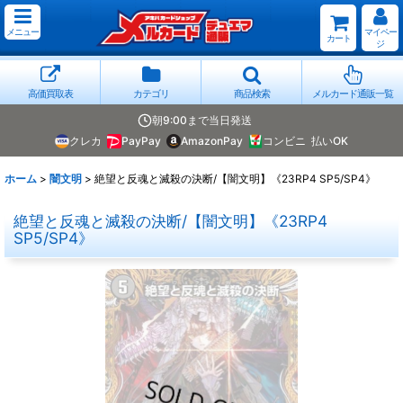
メニュー
マイペー
カート
ジ
高価買取表
カテゴリ
商品検索
メルカード通販一覧
朝9:00まで当日発送
クレカ
PayPay
AmazonPay
コンビニ
払いOK
ホーム
>
闇文明
>
絶望と反魂と滅殺の決断/【闇文明】《23RP4 SP5/SP4》
絶望と反魂と滅殺の決断/【闇文明】《23RP4
SP5/SP4》