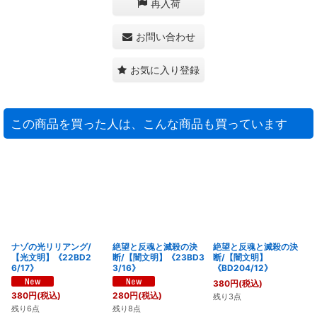
再入荷
お問い合わせ
お気に入り登録
この商品を買った人は、こんな商品も買っています
ナゾの光リリアング/
絶望と反魂と滅殺の決
絶望と反魂と滅殺の決
【光文明】《22BD2
断/【闇文明】《23BD3
断/【闇文明】
6/17》
3/16》
《BD204/12》
380
円
(税込)
380
円
(税込)
280
円
(税込)
残り3点
残り6点
残り8点