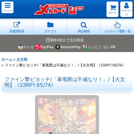
メニュー
マイペー
カート
ジ
高価買取表
カテゴリ
商品検索
メルカード通販一覧
朝9:00まで当日発送
クレカ
PayPay
AmazonPay
コンビニ
払いOK
ホーム
>
火文明
>
ファイン撃ピヨッチ/「暴竜爵は不滅なり！」/【火文明】《23RP1 65/74》
ファイン撃ピヨッチ/「暴竜爵は不滅なり！」/【火文
明】《23RP1 65/74》