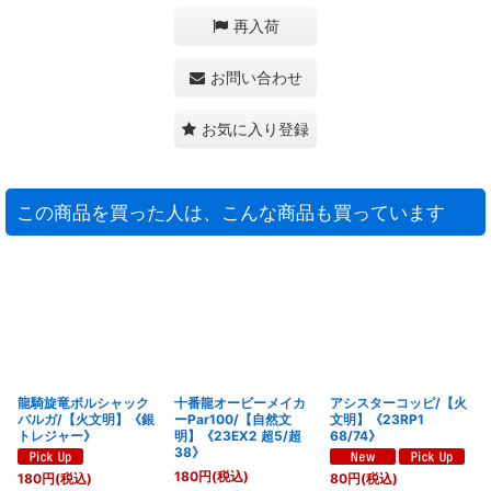
再入荷
お問い合わせ
お気に入り登録
この商品を買った人は、こんな商品も買っています
龍騎旋竜ボルシャック
十番龍オービーメイカ
アシスターコッピ/【火
バルガ/【火文明】《銀
ーPar100/【自然文
文明】《23RP1
トレジャー》
明】《23EX2 超5/超
68/74》
38》
180
円
(税込)
180
円
(税込)
80
円
(税込)