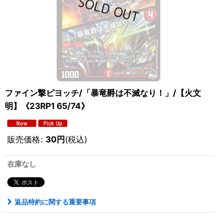
ファイン撃ピヨッチ/「暴竜爵は不滅なり！」/【火文
明】《23RP1 65/74》
販売価格
:
30
円
(税込)
在庫なし
返品特約に関する重要事項