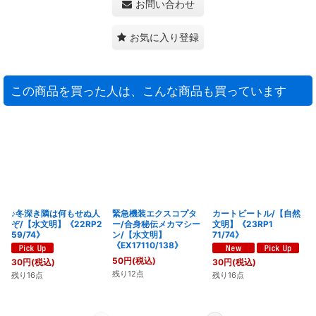
お問い合わせ
お気に入り登録
この商品を買った人は、こんな商品も買っています
♪冬深き隣は何もせぬ人
緊急機装エクスコプタ
カートビートル/【自然
ぞ/【水文明】《22RP2
ー/合身秘伝メカマシー
文明】《23RP1
59/74》
ン/【水文明】
71/74》
《EX17110/138》
50
円
(税込)
30
円
(税込)
30
円
(税込)
残り12点
残り16点
残り16点