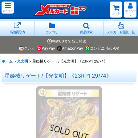
メニュー
マイペー
カート
ジ
高価買取表
カテゴリ
商品検索
メルカード通販一覧
朝9:00まで当日発送
クレカ
PayPay
AmazonPay
コンビニ
払いOK
ホーム
>
光文明
>
星姫械リゲート/【光文明】《23RP1 29/74》
星姫械リゲート/【光文明】《23RP1 29/74》